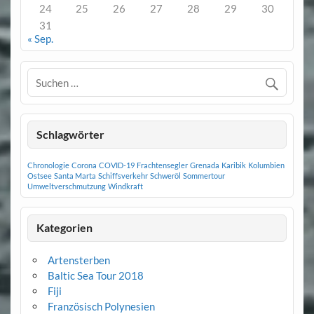
24
25
26
27
28
29
30
31
« Sep.
Schlagwörter
Chronologie
Corona
COVID-19
Frachtensegler
Grenada
Karibik
Kolumbien
Ostsee
Santa Marta
Schiffsverkehr
Schweröl
Sommertour
Umweltverschmutzung
Windkraft
Kategorien
Artensterben
Baltic Sea Tour 2018
Fiji
Französisch Polynesien