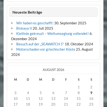
Neueste Beiträge
Wir haben es geschafft!
30. September 2025
Biskaya II
20. Juli 2025
Kiellinie gekreuzt – Weltumseglung vollendet!
6.
Dezember 2024
Besuch auf der „SEAWATCH 5“
18. Oktober 2024
Motorschaden vor griechischer Küste
25. August
2024
AUGUST 2026
M
D
M
D
F
S
S
1
2
3
4
5
6
7
8
9
10
11
12
13
14
15
16
17
18
19
20
21
22
23