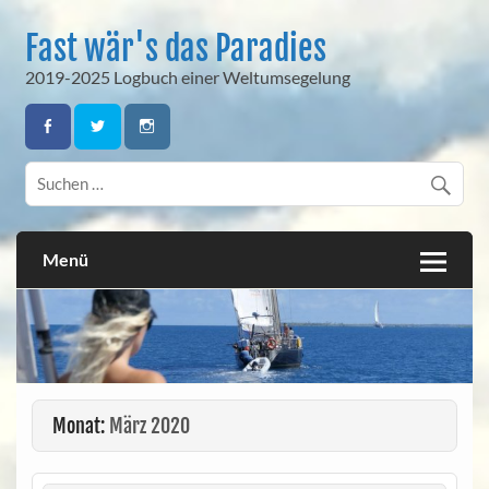
Skip
to
Fast wär's das Paradies
content
2019-2025 Logbuch einer Weltumsegelung
Menü
Monat:
März 2020