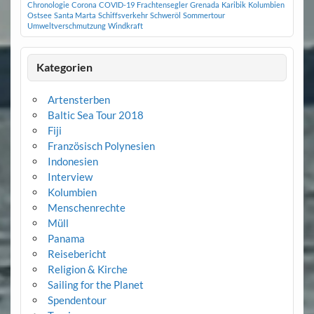
Chronologie
Corona
COVID-19
Frachtensegler
Grenada
Karibik
Kolumbien
Ostsee
Santa Marta
Schiffsverkehr
Schweröl
Sommertour
Umweltverschmutzung
Windkraft
Kategorien
Artensterben
Baltic Sea Tour 2018
Fiji
Französisch Polynesien
Indonesien
Interview
Kolumbien
Menschenrechte
Müll
Panama
Reisebericht
Religion & Kirche
Sailing for the Planet
Spendentour