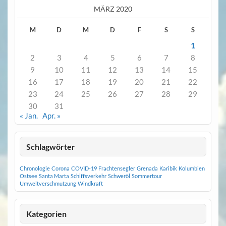
MÄRZ 2020
M
D
M
D
F
S
S
1
2
3
4
5
6
7
8
9
10
11
12
13
14
15
16
17
18
19
20
21
22
23
24
25
26
27
28
29
30
31
« Jan.
Apr. »
Schlagwörter
Chronologie
Corona
COVID-19
Frachtensegler
Grenada
Karibik
Kolumbien
Ostsee
Santa Marta
Schiffsverkehr
Schweröl
Sommertour
Umweltverschmutzung
Windkraft
Kategorien