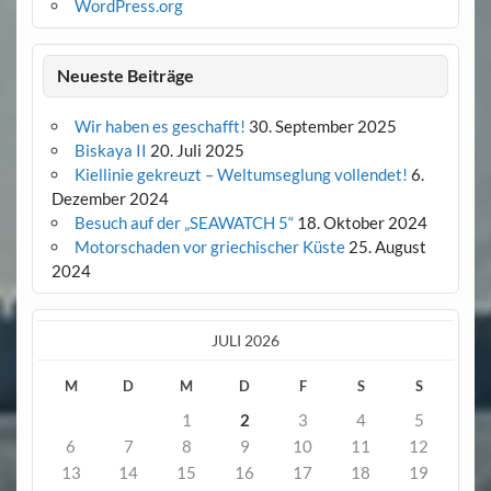
WordPress.org
Neueste Beiträge
Wir haben es geschafft!
30. September 2025
Biskaya II
20. Juli 2025
Kiellinie gekreuzt – Weltumseglung vollendet!
6.
Dezember 2024
Besuch auf der „SEAWATCH 5“
18. Oktober 2024
Motorschaden vor griechischer Küste
25. August
2024
JULI 2026
M
D
M
D
F
S
S
1
2
3
4
5
6
7
8
9
10
11
12
13
14
15
16
17
18
19