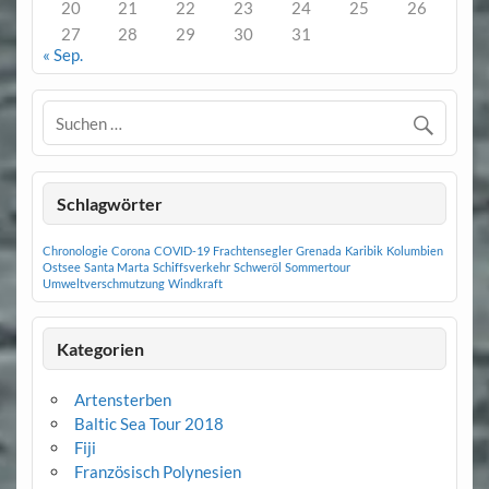
20
21
22
23
24
25
26
27
28
29
30
31
« Sep.
Schlagwörter
Chronologie
Corona
COVID-19
Frachtensegler
Grenada
Karibik
Kolumbien
Ostsee
Santa Marta
Schiffsverkehr
Schweröl
Sommertour
Umweltverschmutzung
Windkraft
Kategorien
Artensterben
Baltic Sea Tour 2018
Fiji
Französisch Polynesien