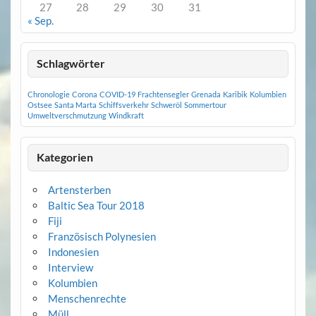
27
28
29
30
31
« Sep.
Schlagwörter
Chronologie
Corona
COVID-19
Frachtensegler
Grenada
Karibik
Kolumbien
Ostsee
Santa Marta
Schiffsverkehr
Schweröl
Sommertour
Umweltverschmutzung
Windkraft
Kategorien
Artensterben
Baltic Sea Tour 2018
Fiji
Französisch Polynesien
Indonesien
Interview
Kolumbien
Menschenrechte
Müll