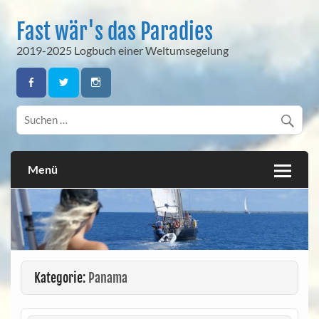
Skip
to
Fast wär's das Paradies
content
2019-2025 Logbuch einer Weltumsegelung
Menü
Kategorie:
Panama