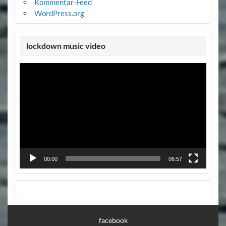
Kommentar-Feed
WordPress.org
lockdown music video
Video-
Player
00:00
06:57
facebook