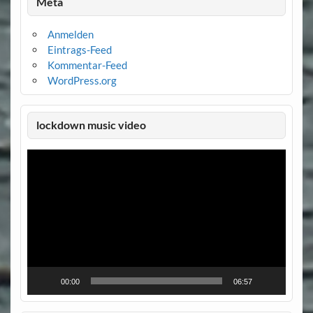
Meta
Anmelden
Eintrags-Feed
Kommentar-Feed
WordPress.org
lockdown music video
Video-
Player
00:00
06:57