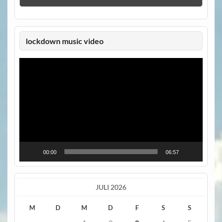
lockdown music video
Video-
Player
00:00
06:57
JULI 2026
M
D
M
D
F
S
S