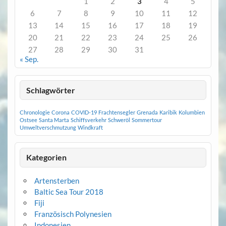
1
2
3
4
5
6
7
8
9
10
11
12
13
14
15
16
17
18
19
20
21
22
23
24
25
26
27
28
29
30
31
« Sep.
Schlagwörter
Chronologie
Corona
COVID-19
Frachtensegler
Grenada
Karibik
Kolumbien
Ostsee
Santa Marta
Schiffsverkehr
Schweröl
Sommertour
Umweltverschmutzung
Windkraft
Kategorien
Artensterben
Baltic Sea Tour 2018
Fiji
Französisch Polynesien
Indonesien