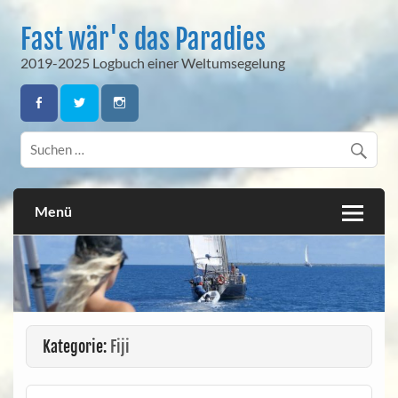
Skip
to
Fast wär's das Paradies
content
2019-2025 Logbuch einer Weltumsegelung
Menü
Kategorie:
Fiji