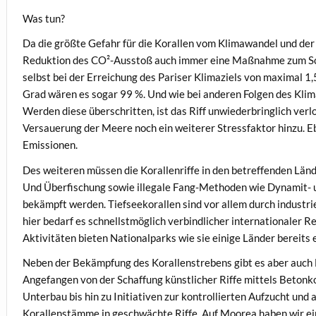
Was tun?
Da die größte Gefahr für die Korallen vom Klimawandel und de
Reduktion des CO²-Ausstoß auch immer eine Maßnahme zum Schu
selbst bei der Erreichung des Pariser Klimaziels von maximal 1,
Grad wären es sogar 99 %. Und wie bei anderen Folgen des Klim
Werden diese überschritten, ist das Riff unwiederbringlich verl
Versauerung der Meere noch ein weiterer Stressfaktor hinzu. E
Emissionen.
Des weiteren müssen die Korallenriffe in den betreffenden Länd
Und Überfischung sowie illegale Fang-Methoden wie Dynamit- 
bekämpft werden. Tiefseekorallen sind vor allem durch industri
hier bedarf es schnellstmöglich verbindlicher internationaler 
Aktivitäten bieten Nationalparks wie sie einige Länder bereits 
Neben der Bekämpfung des Korallenstrebens gibt es aber auch Mö
Angefangen von der Schaffung künstlicher Riffe mittels Betonk
Unterbau bis hin zu Initiativen zur kontrollierten Aufzucht und
Korallenstämme in geschwächte Riffe. Auf Moorea haben wir ein