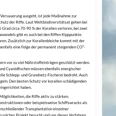
r Versauerung ausgeht, ist jede Maßnahme zur
tz der Riffe. Laut Weltbiodiversitätsat gehen bei
5 Grad circa 70-90 % der Korallen verloren, bei zwei
awandels gibt es auch bei den Riffen Kipppunkte.
oren. Zusätzlich zur Korallenbleiche kommt mit der
benfalls eine Folge der permanent steigenden CO²-
ern vor zu viel Nährstoffeinträgen geschützt werden.
und Cyanidfischen müssen ebenfalls energischer
elle Schlepp- und Grundnetz-Fischerei bedroht. Auch
Regeln. Den besten Schutz vor korallen-schädigenden
eingerichtet haben.
glichkeiten, die Riffe aktiv zu stärken.
onstruktionen oder beispielsweise Schiffswracks als
 anschließender Transplantation einzelner
 solches Projekt besucht und uns dieses Verfahren