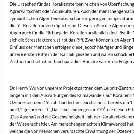
Die Ursachen für das Korallensterben reichen von Überfischung
Agrarwirtschaft oder Aquakulturen. Auch der menschengemachte
symbiotischen Algen bedeutet schon ein geringer Temperaturanst
die für Korallen unverträglich sind. Diese stoßen die Algen da
Algen auch für die Färbung der Korallen ursächlich sind, löst ih
sich die Stressfaktoren, stirbt das Riff. Zwar können sich Al
Einfluss der Menschen erfolgen diese jedoch häufiger und länge
unsere ersten Riffe in der Karibik gesehen und waren schockiert
Zustand und selbst im Tauchparadies Bonaire waren die Folgen 
Dr. Henry Wu von unserem Projektpartner, dem Leibniz-Zentrum
langem mit den Auswirkungen des Klimawandels auf Korallenriffe
Ozeane seit dem 19. Jahrhundert im Durchschnitt bereits um 1
um 0,2 gesunken ist. „Das sind Unmengen an CO², die diesen Eff
„Das Ausmaß und die Geschwindigkeit, mit der Korallenbleiche u
der Wissenschaftler. Am menschengemachten Klimawandel hat er
welche die von Menschen verursachte Erwärmung der Ozeane b