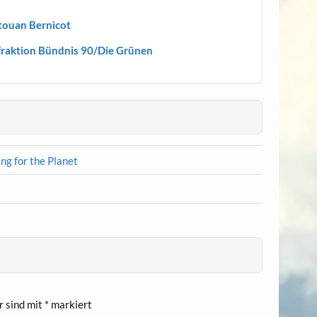
itouan Bernicot
sfraktion Bündnis 90/Die Grünen
ing for the Planet
r sind mit
*
markiert