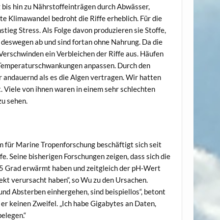
 bis hin zu Nährstoffeinträgen durch Abwässer,
 Klimawandel bedroht die Riffe erheblich. Für die
ieg Stress. Als Folge davon produzieren sie Stoffe,
nn deswegen ab und sind fortan ohne Nahrung. Da die
r Verschwinden ein Verbleichen der Riffe aus. Häufen
gen Temperaturschwankungen anpassen. Durch den
r andauernd als es die Algen vertragen. Wir hatten
. Viele von ihnen waren in einem sehr schlechten
zu sehen.
 für Marine Tropenforschung beschäftigt sich seit
. Seine bisherigen Forschungen zeigen, dass sich die
,5 Grad erwärmt haben und zeitgleich der pH-Wert
ekt verursacht haben“, so Wu zu den Ursachen.
nd Absterben einhergehen, sind beispiellos“, betont
 keinen Zweifel. „Ich habe Gigabytes an Daten,
elegen.“