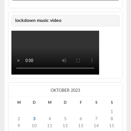
lockdown music video
OKTOBER 2023
M
D
M
D
F
S
S
1
2
3
4
5
6
7
8
9
10
11
12
13
14
15