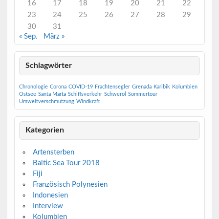
16
17
18
19
20
21
22
23
24
25
26
27
28
29
30
31
« Sep.
März »
Schlagwörter
Chronologie
Corona
COVID-19
Frachtensegler
Grenada
Karibik
Kolumbien
Ostsee
Santa Marta
Schiffsverkehr
Schweröl
Sommertour
Umweltverschmutzung
Windkraft
Kategorien
Artensterben
Baltic Sea Tour 2018
Fiji
Französisch Polynesien
Indonesien
Interview
Kolumbien