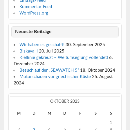
Eintrags-Feed
Kommentar-Feed
WordPress.org
Neueste Beiträge
Wir haben es geschafft!
30. September 2025
Biskaya II
20. Juli 2025
Kiellinie gekreuzt – Weltumseglung vollendet!
6.
Dezember 2024
Besuch auf der „SEAWATCH 5“
18. Oktober 2024
Motorschaden vor griechischer Küste
25. August
2024
OKTOBER 2023
M
D
M
D
F
S
S
1
2
3
4
5
6
7
8