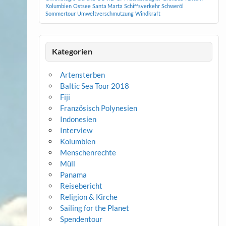
Kolumbien
Ostsee
Santa Marta
Schiffsverkehr
Schweröl
Sommertour
Umweltverschmutzung
Windkraft
Kategorien
Artensterben
Baltic Sea Tour 2018
Fiji
Französisch Polynesien
Indonesien
Interview
Kolumbien
Menschenrechte
Müll
Panama
Reisebericht
Religion & Kirche
Sailing for the Planet
Spendentour