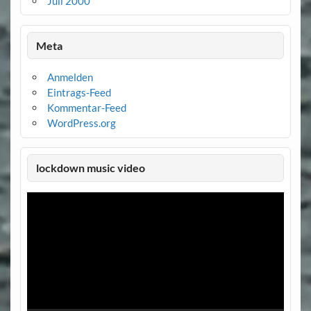
Juli 2000
Meta
Anmelden
Eintrags-Feed
Kommentar-Feed
WordPress.org
lockdown music video
Video-
Player