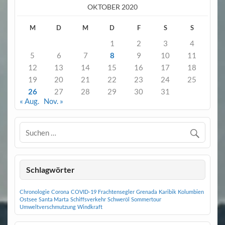
OKTOBER 2020
M
D
M
D
F
S
S
1
2
3
4
5
6
7
8
9
10
11
12
13
14
15
16
17
18
19
20
21
22
23
24
25
26
27
28
29
30
31
« Aug.
Nov. »
Schlagwörter
Chronologie
Corona
COVID-19
Frachtensegler
Grenada
Karibik
Kolumbien
Ostsee
Santa Marta
Schiffsverkehr
Schweröl
Sommertour
Umweltverschmutzung
Windkraft