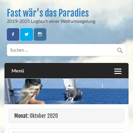
Skip
to
Fast wär's das Paradies
content
2019-2025 Logbuch einer Weltumsegelung
Menü
Monat:
Oktober 2020