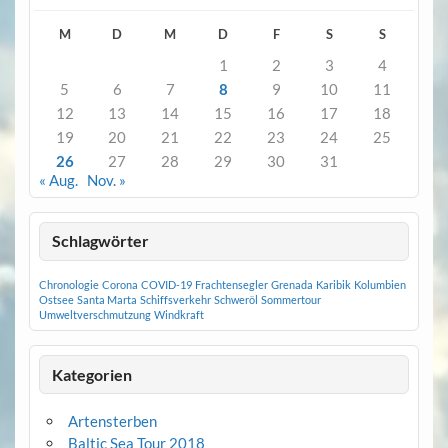
M
D
M
D
F
S
S
1
2
3
4
5
6
7
8
9
10
11
12
13
14
15
16
17
18
19
20
21
22
23
24
25
26
27
28
29
30
31
« Aug.
Nov. »
Schlagwörter
Chronologie
Corona
COVID-19
Frachtensegler
Grenada
Karibik
Kolumbien
Ostsee
Santa Marta
Schiffsverkehr
Schweröl
Sommertour
Umweltverschmutzung
Windkraft
Kategorien
Artensterben
Baltic Sea Tour 2018