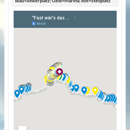
Blau=Ankerplatz; Gelb=Marina; Rot=Stellplatz