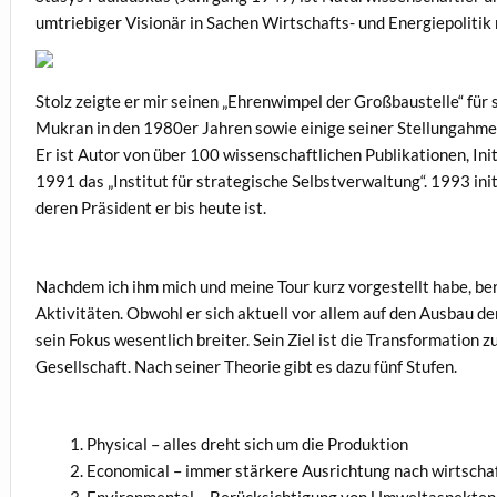
umtriebiger Visionär in Sachen Wirtschafts- und Energiepoliti
Stolz zeigte er mir seinen „Ehrenwimpel der Großbaustelle“ für
Mukran in den 1980er Jahren sowie einige seiner Stellungahme
Er ist Autor von über 100 wissenschaftlichen Publikationen, In
1991 das „Institut für strategische Selbstverwaltung“. 1993 ini
deren Präsident er bis heute ist.
Nachdem ich ihm mich und meine Tour kurz vorgestellt habe, beri
Aktivitäten. Obwohl er sich aktuell vor allem auf den Ausbau de
sein Fokus wesentlich breiter. Sein Ziel ist die Transformation z
Gesellschaft. Nach seiner Theorie gibt es dazu fünf Stufen.
Physical – alles dreht sich um die Produktion
2. Economical – immer stärkere Ausrichtung nach wirtschaf