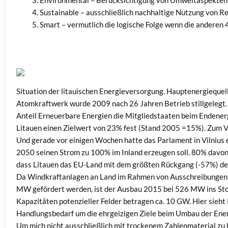
3. Environmental – Berücksichtigung von Umweltaspekten
4. Sustainable – ausschließlich nachhaltige Nutzung von R
5. Smart – vermutlich die logische Folge wenn die anderen 
Situation der litauischen Energieversorgung. Hauptenergiequell
Atomkraftwerk wurde 2009 nach 26 Jahren Betrieb stillgelegt. D
Anteil Erneuerbare Energien die Mitgliedstaaten beim Endenerg
Litauen einen Zielwert von 23% fest (Stand 2005 =15%). Zum V
Und gerade vor einigen Wochen hatte das Parlament in Vilnius e
2050 seinen Strom zu 100% im Inland erzeugen soll. 80% davon m
dass Litauen das EU-Land mit dem größten Rückgang (-57%) des
Da Windkraftanlagen an Land im Rahmen von Ausschreibungen i
MW gefördert werden, ist der Ausbau 2015 bei 526 MW ins Sto
Kapazitäten potenzieller Felder betragen ca. 10 GW. Hier sieh
Handlungsbedarf um die ehrgeizigen Ziele beim Umbau der Ener
Um mich nicht ausschließlich mit trockenem Zahlenmaterial zu 