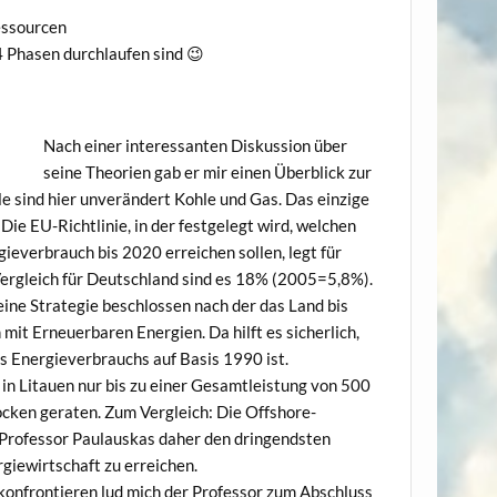
essourcen
4 Phasen durchlaufen sind 😉
Nach einer interessanten Diskussion über
seine Theorien gab er mir einen Überblick zur
e sind hier unverändert Kohle und Gas. Das einzige
ie EU-Richtlinie, in der festgelegt wird, welchen
ieverbrauch bis 2020 erreichen sollen, legt für
ergleich für Deutschland sind es 18% (2005=5,8%).
ine Strategie beschlossen nach der das Land bis
it Erneuerbaren Energien. Da hilft es sicherlich,
 Energieverbrauchs auf Basis 1990 ist.
n Litauen nur bis zu einer Gesamtleistung von 500
cken geraten. Zum Vergleich: Die Offshore-
t Professor Paulauskas daher den dringendsten
giewirtschaft zu erreichen.
konfrontieren lud mich der Professor zum Abschluss