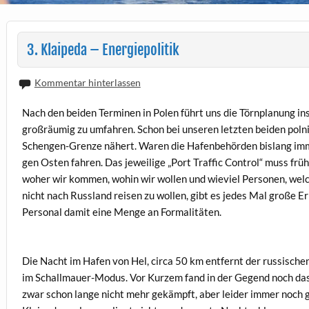
3. Klaipeda – Energiepolitik
Kommentar hinterlassen
Nach den beiden Terminen in Polen führt uns die Törnplanung ins
großräumig zu umfahren. Schon bei unseren letzten beiden polni
Schengen-Grenze nähert. Waren die Hafenbehörden bislang imme
gen Osten fahren. Das jeweilige „Port Traffic Control“ muss fr
woher wir kommen, wohin wir wollen und wieviel Personen, welc
nicht nach Russland reisen zu wollen, gibt es jedes Mal große E
Personal damit eine Menge an Formalitäten.
Die Nacht im Hafen von Hel, circa 50 km entfernt der russische
im Schallmauer-Modus. Vor Kurzem fand in der Gegend noch das
zwar schon lange nicht mehr gekämpft, aber leider immer noch g