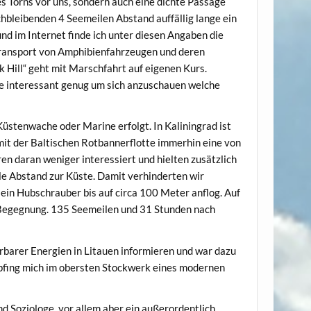
es Törns vor uns, sondern auch eine dichte Passage
chbleibenden 4 Seemeilen Abstand auffällig lange ein
nd im Internet finde ich unter diesen Angaben die
Transport von Amphibienfahrzeugen und deren
k Hill“ geht mit Marschfahrt auf eigenen Kurs.
nze interessant genug um sich anzuschauen welche
Küstenwache oder Marine erfolgt. In Kaliningrad ist
mit der Baltischen Rotbannerflotte immerhin eine von
n daran weniger interessiert und hielten zusätzlich
le Abstand zur Küste. Damit verhinderten wir
ein Hubschrauber bis auf circa 100 Meter anflog. Auf
 Begegnung. 135 Seemeilen und 31 Stunden nach
rbarer Energien in Litauen informieren und war dazu
pfing mich im obersten Stockwerk eines modernen
d Soziologe, vor allem aber ein außerordentlich