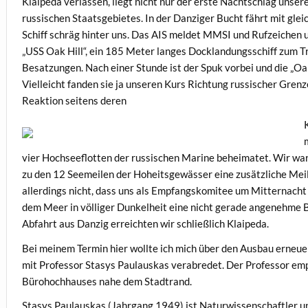
Klaipeda verlassen, liegt nicht nur der erste Nachtschlag unser
russischen Staatsgebietes. In der Danziger Bucht fährt mit glei
Schiff schräg hinter uns. Das AIS meldet MMSI und Rufzeichen u
„USS Oak Hill“, ein 185 Meter langes Docklandungsschiff zum 
Besatzungen. Nach einer Stunde ist der Spuk vorbei und die „Oa
Vielleicht fanden sie ja unseren Kurs Richtung russischer Gre
Reaktion seitens deren
vier Hochseeflotten der russischen Marine beheimatet. Wir ware
zu den 12 Seemeilen der Hoheitsgewässer eine zusätzliche Mei
allerdings nicht, dass uns als Empfangskomitee um Mitternacht 
dem Meer in völliger Dunkelheit eine nicht gerade angenehme
Abfahrt aus Danzig erreichten wir schließlich Klaipeda.
Bei meinem Termin hier wollte ich mich über den Ausbau erneue
mit Professor Stasys Paulauskas verabredet. Der Professor em
Bürohochhauses nahe dem Stadtrand.
Stasys Paulauskas (Jahrgang 1949) ist Naturwissenschaftler un