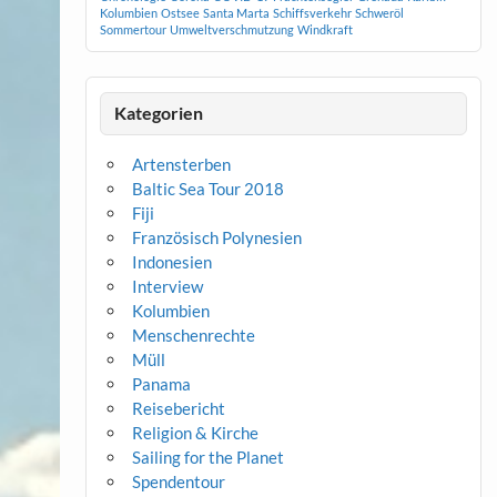
Kolumbien
Ostsee
Santa Marta
Schiffsverkehr
Schweröl
Sommertour
Umweltverschmutzung
Windkraft
Kategorien
Artensterben
Baltic Sea Tour 2018
Fiji
Französisch Polynesien
Indonesien
Interview
Kolumbien
Menschenrechte
Müll
Panama
Reisebericht
Religion & Kirche
Sailing for the Planet
Spendentour