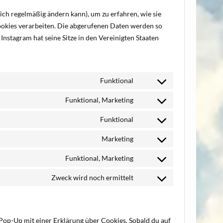
sich regelmäßig ändern kann), um zu erfahren, wie sie
Cookies verarbeiten. Die abgerufenen Daten werden so
Instagram hat seine Sitze in den Vereinigten Staaten
Funktional
Consent
to
Funktional, Marketing
Consent
service
to
Funktional
wordpress
Consent
service
to
Marketing
facebook
Consent
service
to
Funktional, Marketing
complianz
Consent
service
to
Zweck wird noch ermittelt
google-
Consent
service
ads-
to
twitter
optimization
service
sonstiges
 Pop-Up mit einer Erklärung über Cookies. Sobald du auf