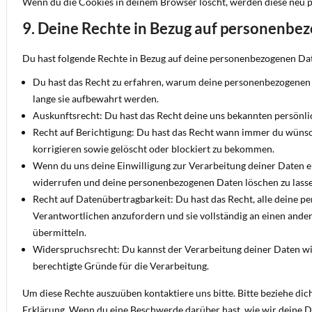
Wenn du die Cookies in deinem Browser löscht, werden diese neu p
9. Deine Rechte in Bezug auf personenbe
Du hast folgende Rechte in Bezug auf deine personenbezogenen Da
Du hast das Recht zu erfahren, warum deine personenbezogenen 
lange sie aufbewahrt werden.
Auskunftsrecht: Du hast das Recht deine uns bekannten persönli
Recht auf Berichtigung: Du hast das Recht wann immer du wünsc
korrigieren sowie gelöscht oder blockiert zu bekommen.
Wenn du uns deine Einwilligung zur Verarbeitung deiner Daten ert
widerrufen und deine personenbezogenen Daten löschen zu lass
Recht auf Datenübertragbarkeit: Du hast das Recht, alle deine 
Verantwortlichen anzufordern und sie vollständig an einen ande
übermitteln.
Widerspruchsrecht: Du kannst der Verarbeitung deiner Daten wid
berechtigte Gründe für die Verarbeitung.
Um diese Rechte auszuüben kontaktiere uns bitte. Bitte beziehe di
Erklärung. Wenn du eine Beschwerde darüber hast, wie wir deine D