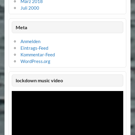
März 2018
Juli 2000
Meta
Anmelden
Eintrags-Feed
Kommentar-Feed
WordPress.org
lockdown music video
Video-
Player