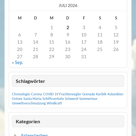
JULI 2026
M
D
M
D
F
S
S
1
2
3
4
5
6
7
8
9
10
11
12
13
14
15
16
17
18
19
20
21
22
23
24
25
26
27
28
29
30
31
« Sep.
Schlagwörter
Chronologie
Corona
COVID-19
Frachtensegler
Grenada
Karibik
Kolumbien
Ostsee
Santa Marta
Schiffsverkehr
Schweröl
Sommertour
Umweltverschmutzung
Windkraft
Kategorien
Artensterben