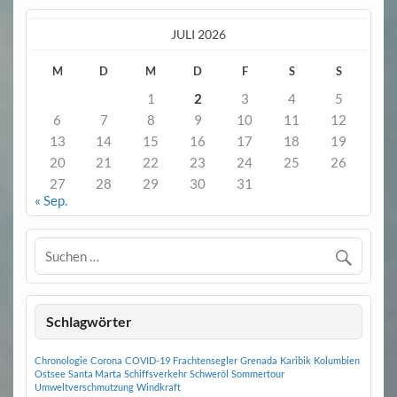
JULI 2026
M
D
M
D
F
S
S
1
2
3
4
5
6
7
8
9
10
11
12
13
14
15
16
17
18
19
20
21
22
23
24
25
26
27
28
29
30
31
« Sep.
Schlagwörter
Chronologie
Corona
COVID-19
Frachtensegler
Grenada
Karibik
Kolumbien
Ostsee
Santa Marta
Schiffsverkehr
Schweröl
Sommertour
Umweltverschmutzung
Windkraft