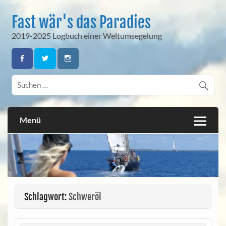
Skip
to
Fast wär's das Paradies
content
2019-2025 Logbuch einer Weltumsegelung
Menü
Schlagwort:
Schweröl