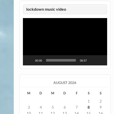
lockdown music video
Video-
Player
00:00
06:57
AUGUST 2026
M
D
M
D
F
S
S
1
2
3
4
5
6
7
8
9
10
11
12
13
14
15
16