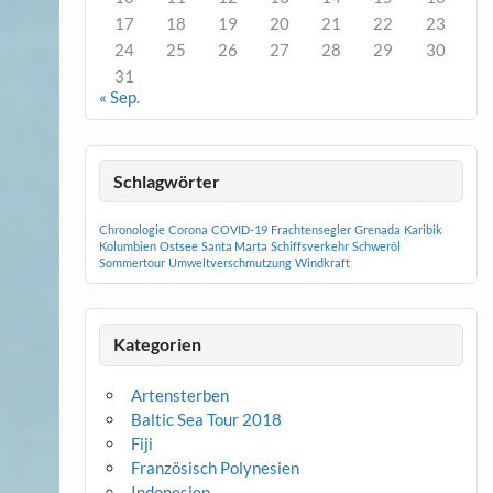
17
18
19
20
21
22
23
24
25
26
27
28
29
30
31
« Sep.
Schlagwörter
Chronologie
Corona
COVID-19
Frachtensegler
Grenada
Karibik
Kolumbien
Ostsee
Santa Marta
Schiffsverkehr
Schweröl
Sommertour
Umweltverschmutzung
Windkraft
Kategorien
Artensterben
Baltic Sea Tour 2018
Fiji
Französisch Polynesien
Indonesien