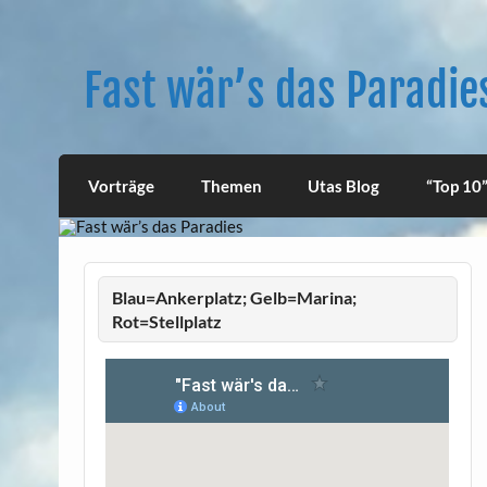
Skip
to
content
Fast wär’s das Paradie
Vorträge
Themen
Utas Blog
“Top 10”
Blau=Ankerplatz; Gelb=Marina;
Rot=Stellplatz