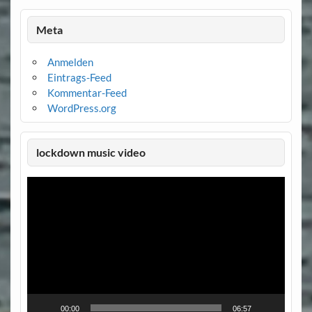
Meta
Anmelden
Eintrags-Feed
Kommentar-Feed
WordPress.org
lockdown music video
Video-
Player
00:00
06:57