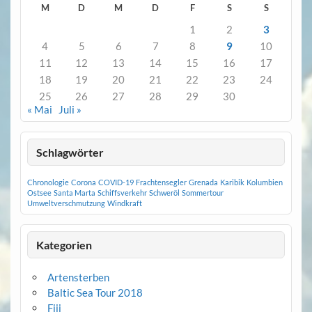
M
D
M
D
F
S
S
1
2
3
4
5
6
7
8
9
10
11
12
13
14
15
16
17
18
19
20
21
22
23
24
25
26
27
28
29
30
« Mai
Juli »
Schlagwörter
Chronologie
Corona
COVID-19
Frachtensegler
Grenada
Karibik
Kolumbien
Ostsee
Santa Marta
Schiffsverkehr
Schweröl
Sommertour
Umweltverschmutzung
Windkraft
Kategorien
Artensterben
Baltic Sea Tour 2018
Fiji