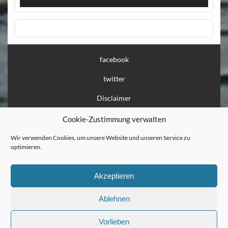
facebook
twitter
Disclaimer
Impressum
Cookie-Zustimmung verwalten
Datenschutz
Wir verwenden Cookies, um unsere Website und unseren Service zu
optimieren.
Löschanfrage
Presse
Akzeptieren
Flaschenpost
Ablehnen
Vorlieben
Erstellt mit
WordPress
und
Courage
.