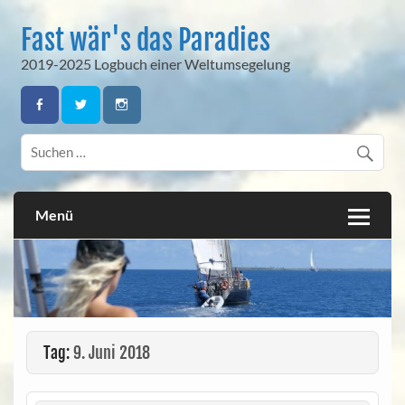
Skip
to
Fast wär's das Paradies
content
2019-2025 Logbuch einer Weltumsegelung
Menü
Tag:
9. Juni 2018