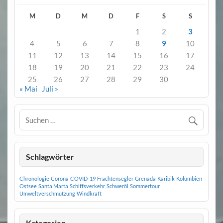
M
D
M
D
F
S
S
1
2
3
4
5
6
7
8
9
10
11
12
13
14
15
16
17
18
19
20
21
22
23
24
25
26
27
28
29
30
« Mai
Juli »
Schlagwörter
Chronologie
Corona
COVID-19
Frachtensegler
Grenada
Karibik
Kolumbien
Ostsee
Santa Marta
Schiffsverkehr
Schweröl
Sommertour
Umweltverschmutzung
Windkraft
Kategorien