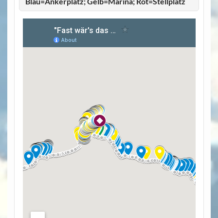
Blau=Ankerplatz; Gelb=Marina; Rot=Stellplatz