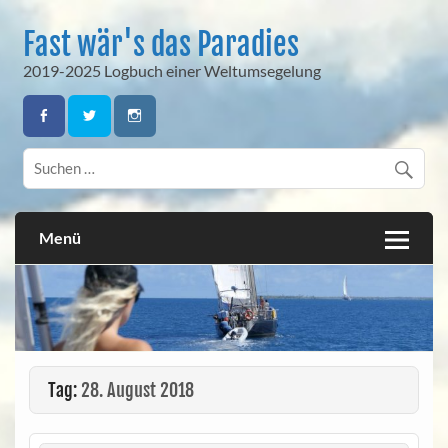
Skip
to
Fast wär's das Paradies
content
2019-2025 Logbuch einer Weltumsegelung
Menü
Tag:
28. August 2018