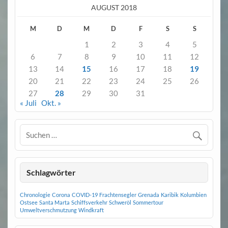
AUGUST 2018
M
D
M
D
F
S
S
1
2
3
4
5
6
7
8
9
10
11
12
13
14
15
16
17
18
19
20
21
22
23
24
25
26
27
28
29
30
31
« Juli
Okt. »
Schlagwörter
Chronologie
Corona
COVID-19
Frachtensegler
Grenada
Karibik
Kolumbien
Ostsee
Santa Marta
Schiffsverkehr
Schweröl
Sommertour
Umweltverschmutzung
Windkraft