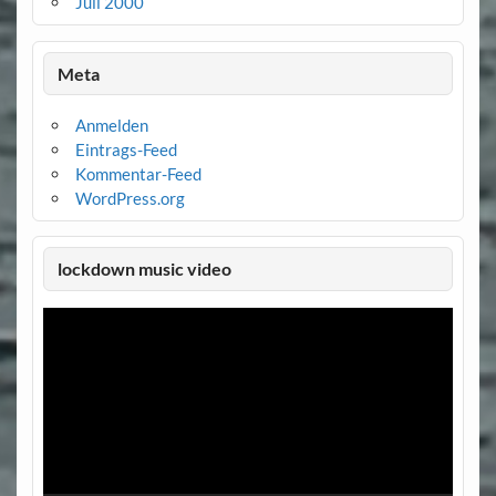
Juli 2000
Meta
Anmelden
Eintrags-Feed
Kommentar-Feed
WordPress.org
lockdown music video
Video-
Player