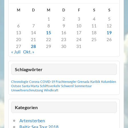
M
D
M
D
F
S
S
1
2
3
4
5
6
7
8
9
10
11
12
13
14
15
16
17
18
19
20
21
22
23
24
25
26
27
28
29
30
31
« Juli
Okt. »
Schlagwörter
Chronologie
Corona
COVID-19
Frachtensegler
Grenada
Karibik
Kolumbien
Ostsee
Santa Marta
Schiffsverkehr
Schweröl
Sommertour
Umweltverschmutzung
Windkraft
Kategorien
Artensterben
Baltic Sea Tour 2018