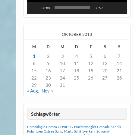
00:00
06:57
OKTOBER 2018
M
D
M
D
F
S
S
1
2
3
4
5
6
7
8
9
10
11
12
13
14
15
16
17
18
19
20
21
22
23
24
25
26
27
28
29
30
31
« Aug.
Nov. »
Schlagwörter
Chronologie
Corona
COVID-19
Frachtensegler
Grenada
Karibik
Kolumbien
Ostsee
Santa Marta
Schiffsverkehr
Schweröl