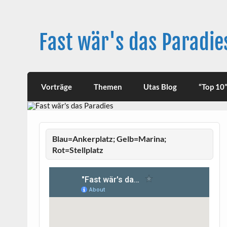
Skip
to
content
Fast wär's das Paradie
Vorträge
Themen
Utas Blog
“Top 10”
Blau=Ankerplatz; Gelb=Marina;
Rot=Stellplatz