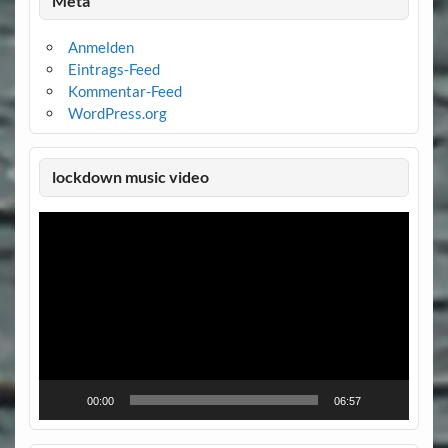
Meta
Anmelden
Eintrags-Feed
Kommentar-Feed
WordPress.org
lockdown music video
Video-
Player
00:00
06:57