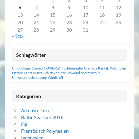
1
2
3
4
5
6
7
8
9
10
11
12
13
14
15
16
17
18
19
20
21
22
23
24
25
26
27
28
29
30
31
« Sep.
Schlagwörter
Chronologie
Corona
COVID-19
Frachtensegler
Grenada
Karibik
Kolumbien
Ostsee
Santa Marta
Schiffsverkehr
Schweröl
Sommertour
Umweltverschmutzung
Windkraft
Kategorien
Artensterben
Baltic Sea Tour 2018
Fiji
Französisch Polynesien
Indonesien