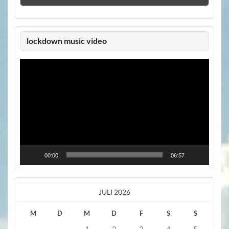
lockdown music video
Video-
Player
00:00
06:57
JULI 2026
M
D
M
D
F
S
S