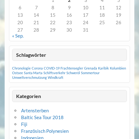
1
2
3
4
5
6
7
8
9
10
11
12
13
14
15
16
17
18
19
20
21
22
23
24
25
26
27
28
29
30
31
« Sep.
Schlagwörter
Chronologie
Corona
COVID-19
Frachtensegler
Grenada
Karibik
Kolumbien
Ostsee
Santa Marta
Schiffsverkehr
Schweröl
Sommertour
Umweltverschmutzung
Windkraft
Kategorien
Artensterben
Baltic Sea Tour 2018
Fiji
Französisch Polynesien
Indonesien