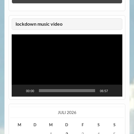
lockdown music video
Video-
Player
00:00
06:57
JULI 2026
M
D
M
D
F
S
S