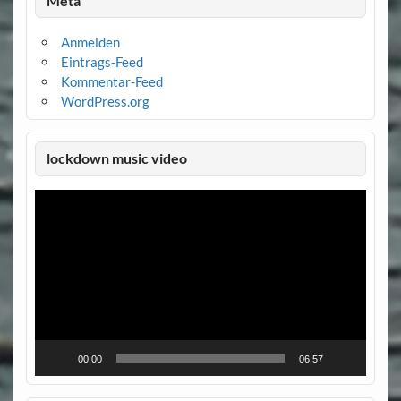
Meta
Anmelden
Eintrags-Feed
Kommentar-Feed
WordPress.org
lockdown music video
Video-
Player
00:00
06:57