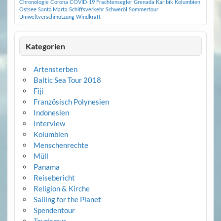
Chronologie
Corona
COVID-19
Frachtensegler
Grenada
Karibik
Kolumbien
Ostsee
Santa Marta
Schiffsverkehr
Schweröl
Sommertour
Umweltverschmutzung
Windkraft
Kategorien
Artensterben
Baltic Sea Tour 2018
Fiji
Französisch Polynesien
Indonesien
Interview
Kolumbien
Menschenrechte
Müll
Panama
Reisebericht
Religion & Kirche
Sailing for the Planet
Spendentour
Tourismus