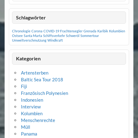
Schlagwörter
Chronologie
Corona
COVID-19
Frachtensegler
Grenada
Karibik
Kolumbien
Ostsee
Santa Marta
Schiffsverkehr
Schweröl
Sommertour
Umweltverschmutzung
Windkraft
Kategorien
Artensterben
Baltic Sea Tour 2018
Fiji
Französisch Polynesien
Indonesien
Interview
Kolumbien
Menschenrechte
Müll
Panama