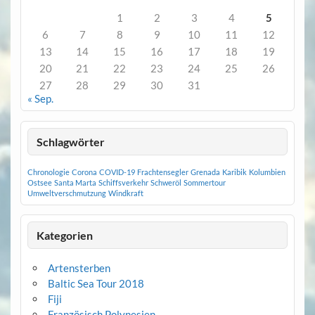
1
2
3
4
5
6
7
8
9
10
11
12
13
14
15
16
17
18
19
20
21
22
23
24
25
26
27
28
29
30
31
« Sep.
Schlagwörter
Chronologie
Corona
COVID-19
Frachtensegler
Grenada
Karibik
Kolumbien
Ostsee
Santa Marta
Schiffsverkehr
Schweröl
Sommertour
Umweltverschmutzung
Windkraft
Kategorien
Artensterben
Baltic Sea Tour 2018
Fiji
Französisch Polynesien