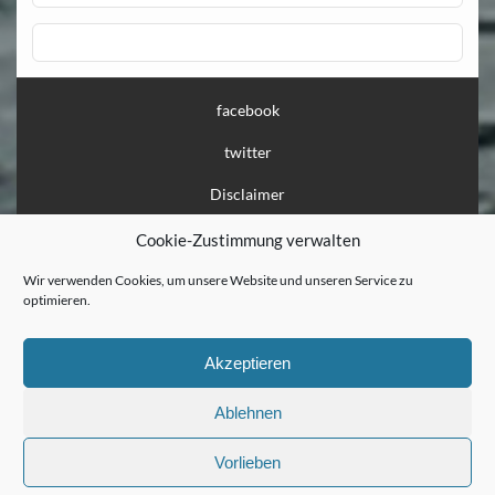
facebook
twitter
Disclaimer
Impressum
Cookie-Zustimmung verwalten
Datenschutz
Wir verwenden Cookies, um unsere Website und unseren Service zu
optimieren.
Löschanfrage
Presse
Akzeptieren
Flaschenpost
Ablehnen
Vorlieben
Erstellt mit
WordPress
und
Courage
.