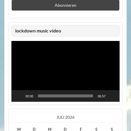
lockdown music video
Video-
Player
00:00
06:57
JULI 2026
M
D
M
D
F
S
S