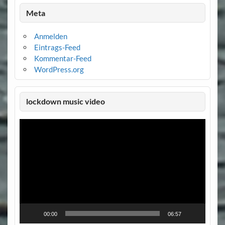
Meta
Anmelden
Eintrags-Feed
Kommentar-Feed
WordPress.org
lockdown music video
Video-
Player
00:00
06:57