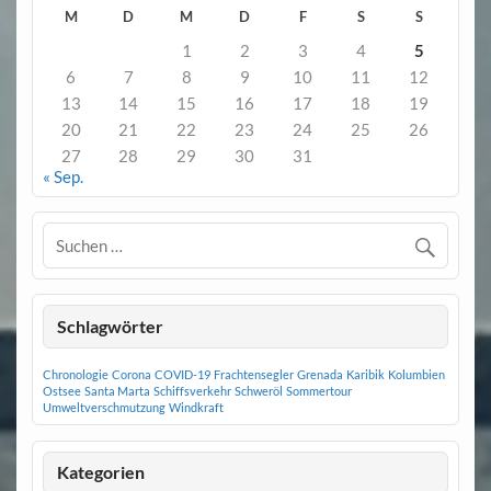
M
D
M
D
F
S
S
1
2
3
4
5
6
7
8
9
10
11
12
13
14
15
16
17
18
19
20
21
22
23
24
25
26
27
28
29
30
31
« Sep.
Schlagwörter
Chronologie
Corona
COVID-19
Frachtensegler
Grenada
Karibik
Kolumbien
Ostsee
Santa Marta
Schiffsverkehr
Schweröl
Sommertour
Umweltverschmutzung
Windkraft
Kategorien