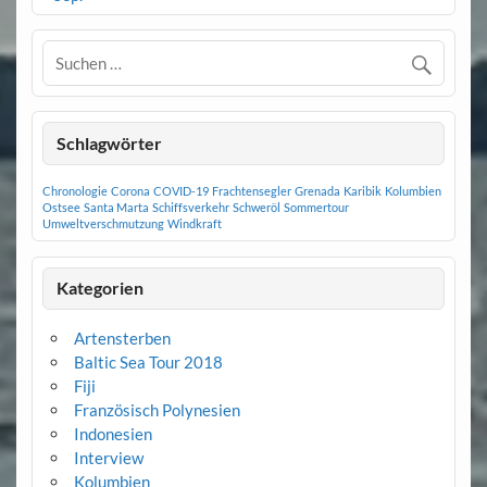
Schlagwörter
Chronologie
Corona
COVID-19
Frachtensegler
Grenada
Karibik
Kolumbien
Ostsee
Santa Marta
Schiffsverkehr
Schweröl
Sommertour
Umweltverschmutzung
Windkraft
Kategorien
Artensterben
Baltic Sea Tour 2018
Fiji
Französisch Polynesien
Indonesien
Interview
Kolumbien