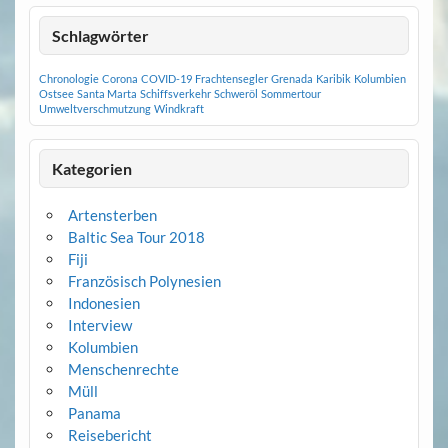
Schlagwörter
Chronologie
Corona
COVID-19
Frachtensegler
Grenada
Karibik
Kolumbien
Ostsee
Santa Marta
Schiffsverkehr
Schweröl
Sommertour
Umweltverschmutzung
Windkraft
Kategorien
Artensterben
Baltic Sea Tour 2018
Fiji
Französisch Polynesien
Indonesien
Interview
Kolumbien
Menschenrechte
Müll
Panama
Reisebericht