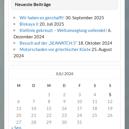
Neueste Beiträge
Wir haben es geschafft!
30. September 2025
Biskaya II
20. Juli 2025
Kiellinie gekreuzt – Weltumseglung vollendet!
6.
Dezember 2024
Besuch auf der „SEAWATCH 5“
18. Oktober 2024
Motorschaden vor griechischer Küste
25. August
2024
JULI 2026
M
D
M
D
F
S
S
1
2
3
4
5
6
7
8
9
10
11
12
13
14
15
16
17
18
19
20
21
22
23
24
25
26
27
28
29
30
31
« Sep.