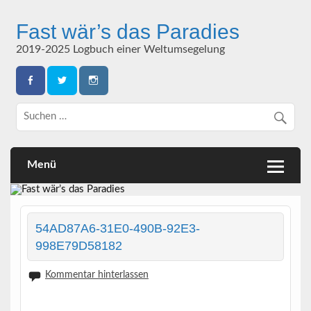
Skip
to
Fast wär’s das Paradies
content
2019-2025 Logbuch einer Weltumsegelung
Menü
54AD87A6-31E0-490B-92E3-
998E79D58182
Kommentar hinterlassen