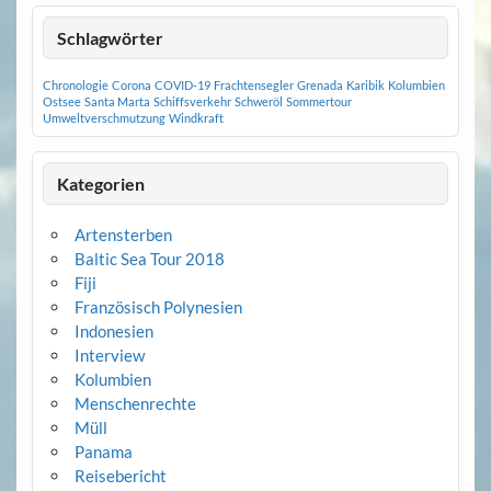
Schlagwörter
Chronologie
Corona
COVID-19
Frachtensegler
Grenada
Karibik
Kolumbien
Ostsee
Santa Marta
Schiffsverkehr
Schweröl
Sommertour
Umweltverschmutzung
Windkraft
Kategorien
Artensterben
Baltic Sea Tour 2018
Fiji
Französisch Polynesien
Indonesien
Interview
Kolumbien
Menschenrechte
Müll
Panama
Reisebericht