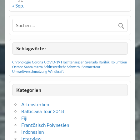
« Sep.
Schlagwörter
Chronologie
Corona
COVID-19
Frachtensegler
Grenada
Karibik
Kolumbien
Ostsee
Santa Marta
Schiffsverkehr
Schweröl
Sommertour
Umweltverschmutzung
Windkraft
Kategorien
Artensterben
Baltic Sea Tour 2018
Fiji
Französisch Polynesien
Indonesien
Interview