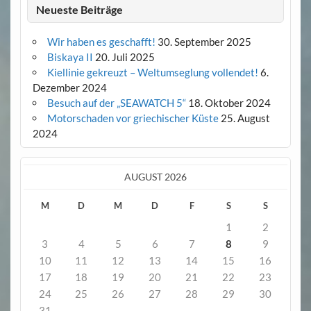
Neueste Beiträge
Wir haben es geschafft!
30. September 2025
Biskaya II
20. Juli 2025
Kiellinie gekreuzt – Weltumseglung vollendet!
6.
Dezember 2024
Besuch auf der „SEAWATCH 5“
18. Oktober 2024
Motorschaden vor griechischer Küste
25. August
2024
AUGUST 2026
M
D
M
D
F
S
S
1
2
3
4
5
6
7
8
9
10
11
12
13
14
15
16
17
18
19
20
21
22
23
24
25
26
27
28
29
30
31