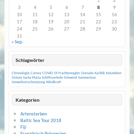
1
2
3
4
5
6
7
8
9
10
11
12
13
14
15
16
17
18
19
20
21
22
23
24
25
26
27
28
29
30
31
« Sep.
Schlagwörter
Chronologie
Corona
COVID-19
Frachtensegler
Grenada
Karibik
Kolumbien
Ostsee
Santa Marta
Schiffsverkehr
Schweröl
Sommertour
Umweltverschmutzung
Windkraft
Kategorien
Artensterben
Baltic Sea Tour 2018
Fiji
Französisch Polynesien