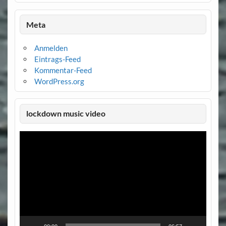
Meta
Anmelden
Eintrags-Feed
Kommentar-Feed
WordPress.org
lockdown music video
Video-
Player