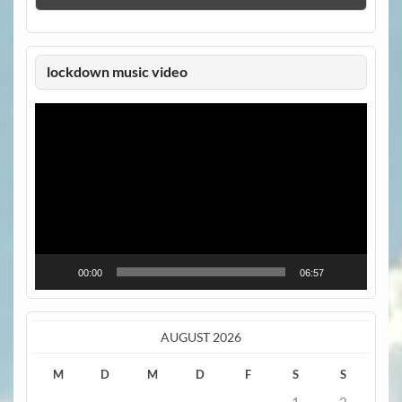
lockdown music video
Video-
Player
00:00
06:57
AUGUST 2026
M
D
M
D
F
S
S