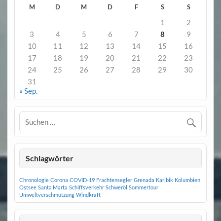
M
D
M
D
F
S
S
1
2
3
4
5
6
7
8
9
10
11
12
13
14
15
16
17
18
19
20
21
22
23
24
25
26
27
28
29
30
31
« Sep.
Schlagwörter
Chronologie
Corona
COVID-19
Frachtensegler
Grenada
Karibik
Kolumbien
Ostsee
Santa Marta
Schiffsverkehr
Schweröl
Sommertour
Umweltverschmutzung
Windkraft