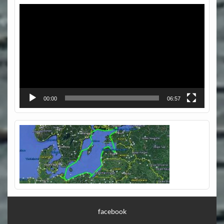
Video-
Player
00:00
06:57
facebook