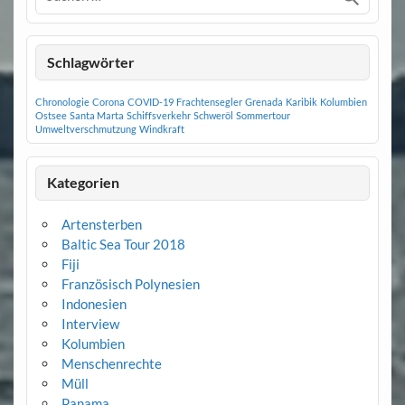
Schlagwörter
Chronologie
Corona
COVID-19
Frachtensegler
Grenada
Karibik
Kolumbien
Ostsee
Santa Marta
Schiffsverkehr
Schweröl
Sommertour
Umweltverschmutzung
Windkraft
Kategorien
Artensterben
Baltic Sea Tour 2018
Fiji
Französisch Polynesien
Indonesien
Interview
Kolumbien
Menschenrechte
Müll
Panama