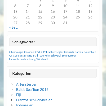
1
2
3
4
5
6
7
8
9
10
11
12
13
14
15
16
17
18
19
20
21
22
23
24
25
26
27
28
29
30
31
« Sep.
Schlagwörter
Chronologie
Corona
COVID-19
Frachtensegler
Grenada
Karibik
Kolumbien
Ostsee
Santa Marta
Schiffsverkehr
Schweröl
Sommertour
Umweltverschmutzung
Windkraft
Kategorien
Artensterben
Baltic Sea Tour 2018
Fiji
Französisch Polynesien
Indonesien