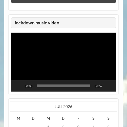
lockdown music video
Video-
Player
00:00
06:57
JULI 2026
M
D
M
D
F
S
S