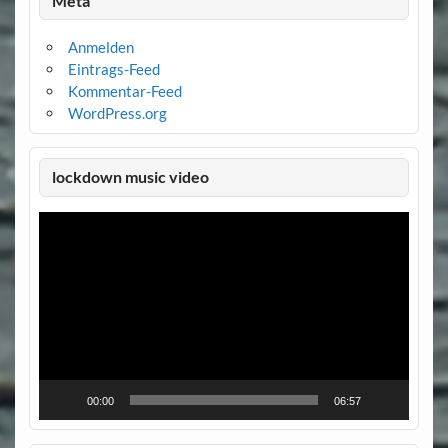
Meta
Anmelden
Eintrags-Feed
Kommentar-Feed
WordPress.org
lockdown music video
Video-
Player
00:00
06:57