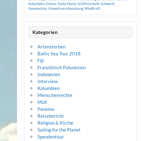
Kolumbien
Ostsee
Santa Marta
Schiffsverkehr
Schweröl
Sommertour
Umweltverschmutzung
Windkraft
Kategorien
Artensterben
Baltic Sea Tour 2018
Fiji
Französisch Polynesien
Indonesien
Interview
Kolumbien
Menschenrechte
Müll
Panama
Reisebericht
Religion & Kirche
Sailing for the Planet
Spendentour