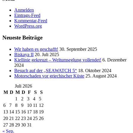
Anmelden
Eintrags-Feed
Kommentar-Feed
WordPress.org
Neueste Beiträge
Wir haben es geschafft!
30. September 2025
Biskaya II
20. Juli 2025
Kiellinie gekreuzt – Weltumseglung vollendet!
6. Dezember
2024
Besuch auf der „SEAWATCH 5“
18. Oktober 2024
Motorschaden vor griechischer Küste
25. August 2024
Juli 2026
M
D
M
D
F
S
S
1
2
3
4
5
6
7
8
9
10
11
12
13
14
15
16
17
18
19
20
21
22
23
24
25
26
27
28
29
30
31
« Sep.