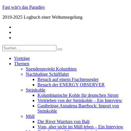
Skip
Fast wär's das Paradies
to
2019-2025 Logbuch einer Weltumsegelung
content
facebook
twitter
insta
Suche
nach:
Vorträge
Themen
Spendenprojekt Kolumbien
Nachhaltige Schifffahrt
Besuch auf einem Frachtensegler
Besuch der ENERGY OBSERVER
Steinkohle
Kolumbianische Kohle für deutschen Strom
Vertrieben von der Steinkohle – Ein Interview
Gastbeitrag Annalena Baerbock: Import von
Steinkohle
Müll
Die River Warriors von Bali
Vom, aber nicht im Müll leben – Ein Interview