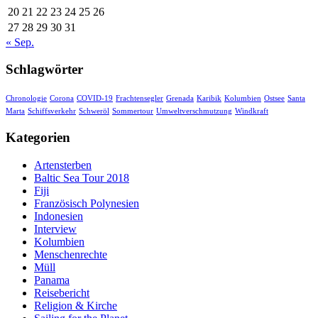
20
21
22
23
24
25
26
27
28
29
30
31
« Sep.
Schlagwörter
Chronologie
Corona
COVID-19
Frachtensegler
Grenada
Karibik
Kolumbien
Ostsee
Santa
Marta
Schiffsverkehr
Schweröl
Sommertour
Umweltverschmutzung
Windkraft
Kategorien
Artensterben
Baltic Sea Tour 2018
Fiji
Französisch Polynesien
Indonesien
Interview
Kolumbien
Menschenrechte
Müll
Panama
Reisebericht
Religion & Kirche