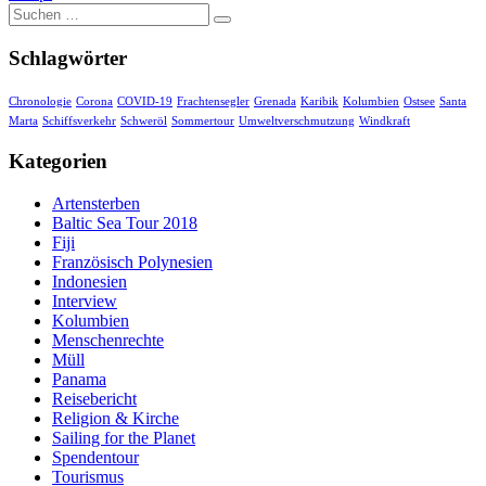
Suche
nach:
Schlagwörter
Chronologie
Corona
COVID-19
Frachtensegler
Grenada
Karibik
Kolumbien
Ostsee
Santa
Marta
Schiffsverkehr
Schweröl
Sommertour
Umweltverschmutzung
Windkraft
Kategorien
Artensterben
Baltic Sea Tour 2018
Fiji
Französisch Polynesien
Indonesien
Interview
Kolumbien
Menschenrechte
Müll
Panama
Reisebericht
Religion & Kirche
Sailing for the Planet
Spendentour
Tourismus