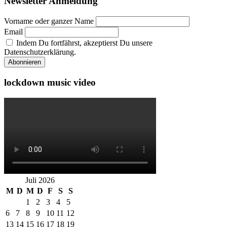
Newsletter Anmeldung
Vorname oder ganzer Name
Email
Indem Du fortfährst, akzeptierst Du unsere
Datenschutzerklärung.
lockdown music video
Juli 2026
M
D
M
D
F
S
S
1
2
3
4
5
6
7
8
9
10
11
12
13
14
15
16
17
18
19