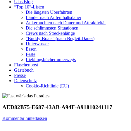
Utas Blog
“Top 10”-Listen
Die längsten Überfahrten
Länder nach Aufenthaltsdauer
Ankerbuchten nach Dauer und Attraktivität
Die schlimmsten Situationen
Crews nach Streckenlänge
“Buddy-Boats” (nach Begleit-Dauer)
Unterwasser
Essen
Feste
Lieblingsbücher unterwegs
Flaschenpost
Gästebuch
Presse
Datenschutz
Cookie-Richtlinie (EU)
AED82B75-E687-43AB-A94F-A91810241117
Kommentar hinterlassen