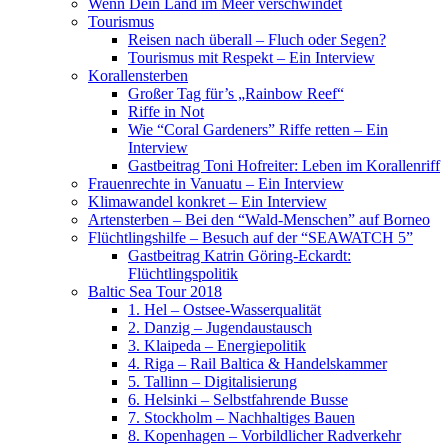
Wenn Dein Land im Meer verschwindet
Tourismus
Reisen nach überall – Fluch oder Segen?
Tourismus mit Respekt – Ein Interview
Korallensterben
Großer Tag für’s „Rainbow Reef“
Riffe in Not
Wie “Coral Gardeners” Riffe retten – Ein
Interview
Gastbeitrag Toni Hofreiter: Leben im Korallenriff
Frauenrechte in Vanuatu – Ein Interview
Klimawandel konkret – Ein Interview
Artensterben – Bei den “Wald-Menschen” auf Borneo
Flüchtlingshilfe – Besuch auf der “SEAWATCH 5”
Gastbeitrag Katrin Göring-Eckardt:
Flüchtlingspolitik
Baltic Sea Tour 2018
1. Hel – Ostsee-Wasserqualität
2. Danzig – Jugendaustausch
3. Klaipeda – Energiepolitik
4. Riga – Rail Baltica & Handelskammer
5. Tallinn – Digitalisierung
6. Helsinki – Selbstfahrende Busse
7. Stockholm – Nachhaltiges Bauen
8. Kopenhagen – Vorbildlicher Radverkehr