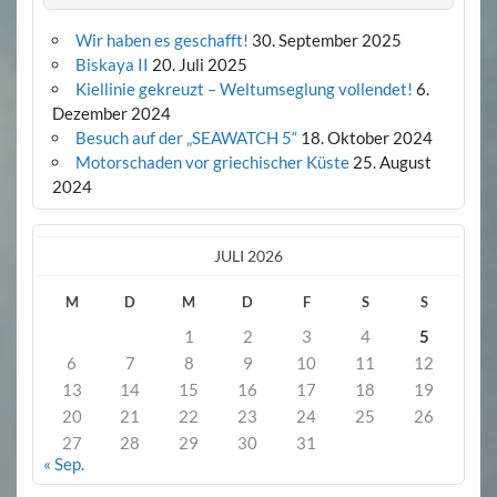
Wir haben es geschafft!
30. September 2025
Biskaya II
20. Juli 2025
Kiellinie gekreuzt – Weltumseglung vollendet!
6.
Dezember 2024
Besuch auf der „SEAWATCH 5“
18. Oktober 2024
Motorschaden vor griechischer Küste
25. August
2024
JULI 2026
M
D
M
D
F
S
S
1
2
3
4
5
6
7
8
9
10
11
12
13
14
15
16
17
18
19
20
21
22
23
24
25
26
27
28
29
30
31
« Sep.