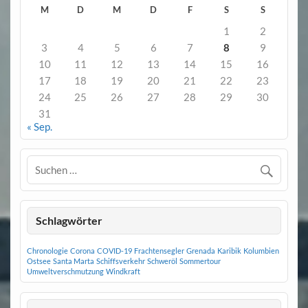
M
D
M
D
F
S
S
1
2
3
4
5
6
7
8
9
10
11
12
13
14
15
16
17
18
19
20
21
22
23
24
25
26
27
28
29
30
31
« Sep.
Schlagwörter
Chronologie
Corona
COVID-19
Frachtensegler
Grenada
Karibik
Kolumbien
Ostsee
Santa Marta
Schiffsverkehr
Schweröl
Sommertour
Umweltverschmutzung
Windkraft