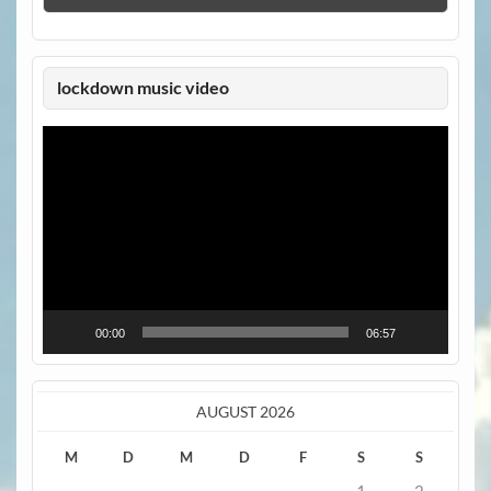
lockdown music video
Video-
Player
00:00
06:57
AUGUST 2026
M
D
M
D
F
S
S