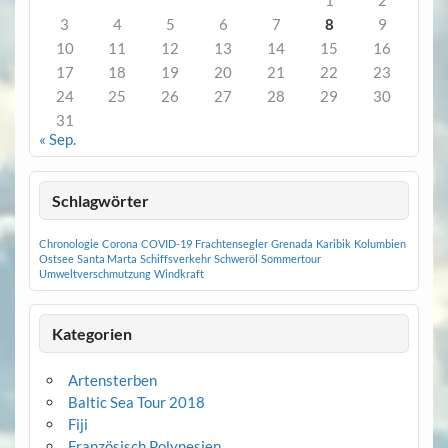
1
2
3
4
5
6
7
8
9
10
11
12
13
14
15
16
17
18
19
20
21
22
23
24
25
26
27
28
29
30
31
« Sep.
Schlagwörter
Chronologie
Corona
COVID-19
Frachtensegler
Grenada
Karibik
Kolumbien
Ostsee
Santa Marta
Schiffsverkehr
Schweröl
Sommertour
Umweltverschmutzung
Windkraft
Kategorien
Artensterben
Baltic Sea Tour 2018
Fiji
Französisch Polynesien