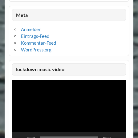
Meta
Anmelden
Eintrags-Feed
Kommentar-Feed
WordPress.org
lockdown music video
Video-
Player