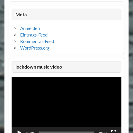
Meta
Anmelden
Eintrags-Feed
Kommentar-Feed
WordPress.org
lockdown music video
Video-
Player