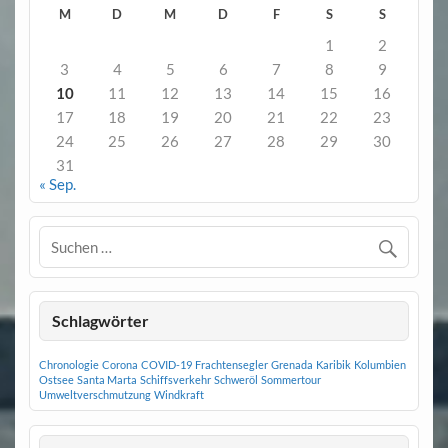
M
D
M
D
F
S
S
1
2
3
4
5
6
7
8
9
10
11
12
13
14
15
16
17
18
19
20
21
22
23
24
25
26
27
28
29
30
31
« Sep.
Schlagwörter
Chronologie
Corona
COVID-19
Frachtensegler
Grenada
Karibik
Kolumbien
Ostsee
Santa Marta
Schiffsverkehr
Schweröl
Sommertour
Umweltverschmutzung
Windkraft