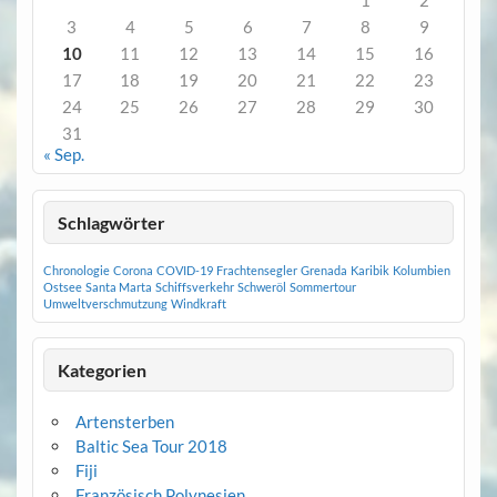
1
2
3
4
5
6
7
8
9
10
11
12
13
14
15
16
17
18
19
20
21
22
23
24
25
26
27
28
29
30
31
« Sep.
Schlagwörter
Chronologie
Corona
COVID-19
Frachtensegler
Grenada
Karibik
Kolumbien
Ostsee
Santa Marta
Schiffsverkehr
Schweröl
Sommertour
Umweltverschmutzung
Windkraft
Kategorien
Artensterben
Baltic Sea Tour 2018
Fiji
Französisch Polynesien