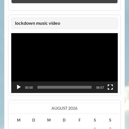
lockdown music video
Video-
Player
00:00
06:57
AUGUST 2026
M
D
M
D
F
S
S