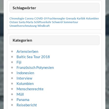
Schlagwörter
Chronologie
Corona
COVID-19
Frachtensegler
Grenada
Karibik
Kolumbien
Ostsee
Santa Marta
Schiffsverkehr
Schweröl
Sommertour
Umweltverschmutzung
Windkraft
Kategorien
Artensterben
Baltic Sea Tour 2018
Fiji
Französisch Polynesien
Indonesien
Interview
Kolumbien
Menschenrechte
Müll
Panama
Reisebericht