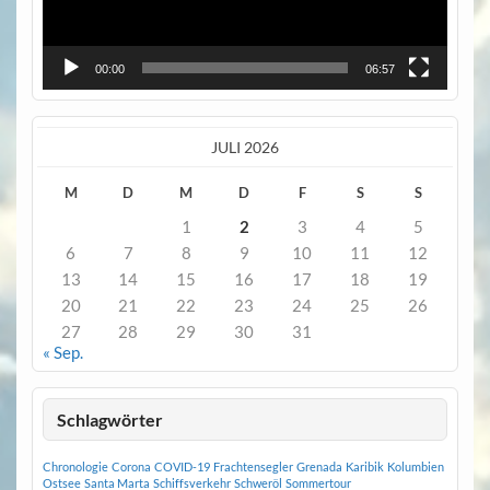
00:00
06:57
JULI 2026
M
D
M
D
F
S
S
1
2
3
4
5
6
7
8
9
10
11
12
13
14
15
16
17
18
19
20
21
22
23
24
25
26
27
28
29
30
31
« Sep.
Schlagwörter
Chronologie
Corona
COVID-19
Frachtensegler
Grenada
Karibik
Kolumbien
Ostsee
Santa Marta
Schiffsverkehr
Schweröl
Sommertour