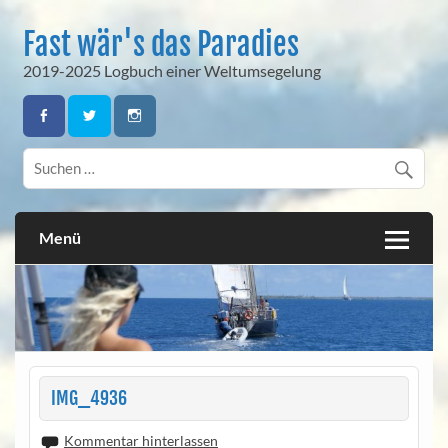
Skip
to
Fast wär's das Paradies
content
2019-2025 Logbuch einer Weltumsegelung
Menü
IMG_4936
Kommentar hinterlassen