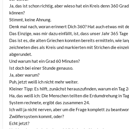
Ja, das ist schon richtig, aber wieso hat ein Kreis denn 360 Gra
können?
Stimmt, keine Ahnung.
Denk mal nach, woran erinnert Dich 360? Hat auch etwas mit de
Das Einzige, was mir dazu einfällt, ist, dass unser Jahr 365 Tage
Das ist es, die alten Griechen konnten bereits ermitteln, wie la
zeichneten dies als Kreis und markierten mit Strichen die einz
abgerundet.
Und warum hat ein Grad 60 Minuten?
Ist doch bei einer Stunde genauso.
Ja, aber warum?
Puh, jetzt weiß ich nicht mehr weiter.
Kleiner Tipp: Es hilft, zunächst herauszufinden, warum ein Tag 
Ha, das weiß ich: Die Menschen teilten die Erdumdrehung in T
System rechnete, ergibt das zusammen 24.
Ich will ja nicht nerven, aber um die Frage komplett zu beantw
Zwölfersystem kommt, oder?
Echt jetzt?