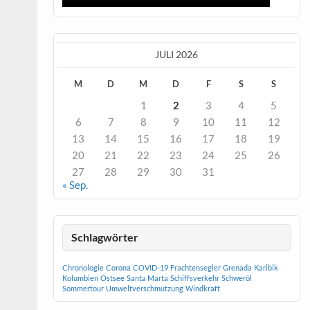
JULI 2026
M
D
M
D
F
S
S
1
2
3
4
5
6
7
8
9
10
11
12
13
14
15
16
17
18
19
20
21
22
23
24
25
26
27
28
29
30
31
« Sep.
Schlagwörter
Chronologie
Corona
COVID-19
Frachtensegler
Grenada
Karibik
Kolumbien
Ostsee
Santa Marta
Schiffsverkehr
Schweröl
Sommertour
Umweltverschmutzung
Windkraft