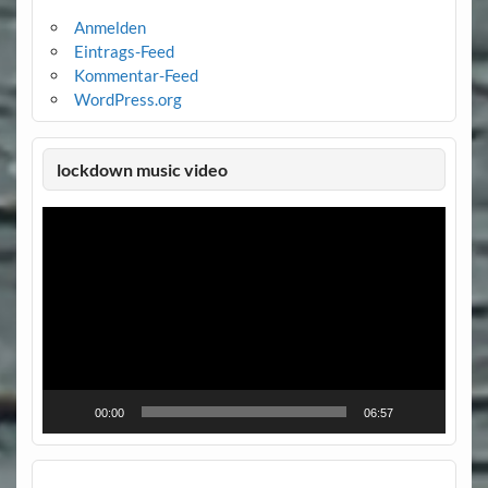
Anmelden
Eintrags-Feed
Kommentar-Feed
WordPress.org
lockdown music video
Video-
Player
00:00
06:57