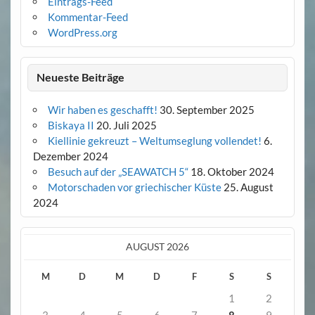
Eintrags-Feed
Kommentar-Feed
WordPress.org
Neueste Beiträge
Wir haben es geschafft!
30. September 2025
Biskaya II
20. Juli 2025
Kiellinie gekreuzt – Weltumseglung vollendet!
6.
Dezember 2024
Besuch auf der „SEAWATCH 5“
18. Oktober 2024
Motorschaden vor griechischer Küste
25. August
2024
AUGUST 2026
M
D
M
D
F
S
S
1
2
3
4
5
6
7
8
9