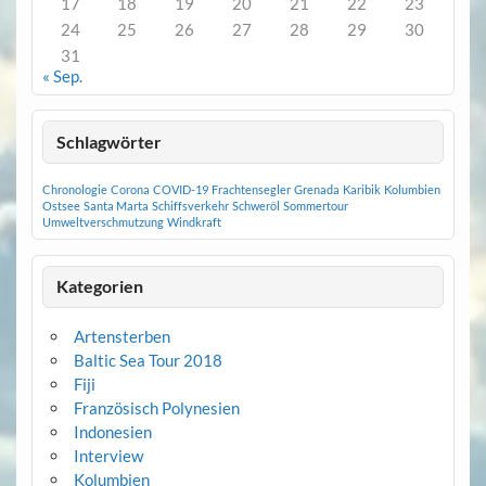
17
18
19
20
21
22
23
24
25
26
27
28
29
30
31
« Sep.
Schlagwörter
Chronologie
Corona
COVID-19
Frachtensegler
Grenada
Karibik
Kolumbien
Ostsee
Santa Marta
Schiffsverkehr
Schweröl
Sommertour
Umweltverschmutzung
Windkraft
Kategorien
Artensterben
Baltic Sea Tour 2018
Fiji
Französisch Polynesien
Indonesien
Interview
Kolumbien