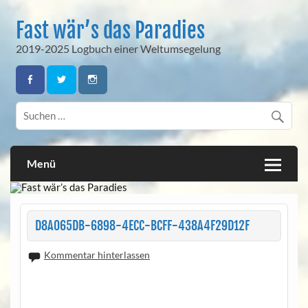
Skip
to
Fast wär’s das Paradies
content
2019-2025 Logbuch einer Weltumsegelung
Menü
D8A065DB-6898-4ECC-BCFF-438A4F29D12F
Kommentar hinterlassen