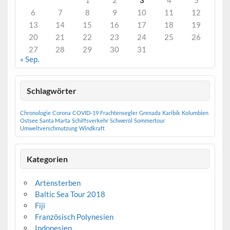
1
2
3
4
5
6
7
8
9
10
11
12
13
14
15
16
17
18
19
20
21
22
23
24
25
26
27
28
29
30
31
« Sep.
Schlagwörter
Chronologie
Corona
COVID-19
Frachtensegler
Grenada
Karibik
Kolumbien
Ostsee
Santa Marta
Schiffsverkehr
Schweröl
Sommertour
Umweltverschmutzung
Windkraft
Kategorien
Artensterben
Baltic Sea Tour 2018
Fiji
Französisch Polynesien
Indonesien