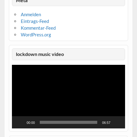
Meta
Anmelden
Eintrags-Feed
Kommentar-Feed
WordPress.org
lockdown music video
Video-
Player
00:00
06:57