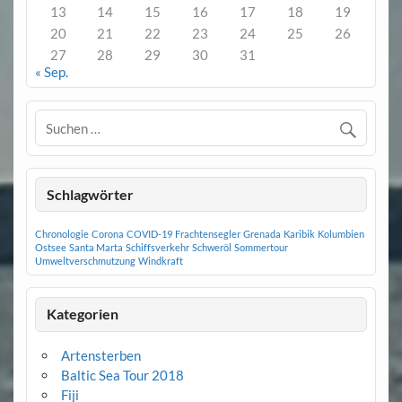
13
14
15
16
17
18
19
20
21
22
23
24
25
26
27
28
29
30
31
« Sep.
Schlagwörter
Chronologie
Corona
COVID-19
Frachtensegler
Grenada
Karibik
Kolumbien
Ostsee
Santa Marta
Schiffsverkehr
Schweröl
Sommertour
Umweltverschmutzung
Windkraft
Kategorien
Artensterben
Baltic Sea Tour 2018
Fiji