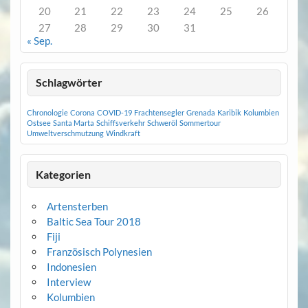
20
21
22
23
24
25
26
27
28
29
30
31
« Sep.
Schlagwörter
Chronologie
Corona
COVID-19
Frachtensegler
Grenada
Karibik
Kolumbien
Ostsee
Santa Marta
Schiffsverkehr
Schweröl
Sommertour
Umweltverschmutzung
Windkraft
Kategorien
Artensterben
Baltic Sea Tour 2018
Fiji
Französisch Polynesien
Indonesien
Interview
Kolumbien