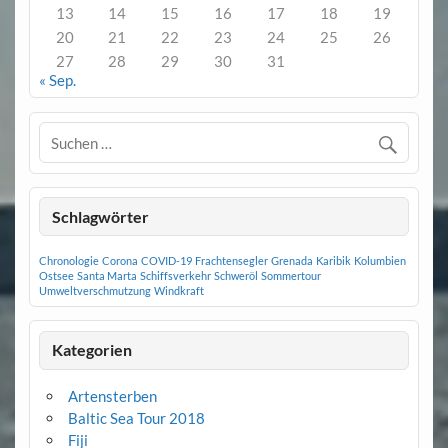
13
14
15
16
17
18
19
20
21
22
23
24
25
26
27
28
29
30
31
« Sep.
Schlagwörter
Chronologie
Corona
COVID-19
Frachtensegler
Grenada
Karibik
Kolumbien
Ostsee
Santa Marta
Schiffsverkehr
Schweröl
Sommertour
Umweltverschmutzung
Windkraft
Kategorien
Artensterben
Baltic Sea Tour 2018
Fiji