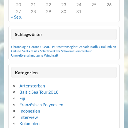
20
21
22
23
24
25
26
27
28
29
30
31
« Sep.
Schlagwörter
Chronologie
Corona
COVID-19
Frachtensegler
Grenada
Karibik
Kolumbien
Ostsee
Santa Marta
Schiffsverkehr
Schweröl
Sommertour
Umweltverschmutzung
Windkraft
Kategorien
Artensterben
Baltic Sea Tour 2018
Fiji
Französisch Polynesien
Indonesien
Interview
Kolumbien