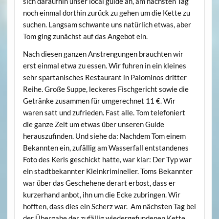
sich daraufhin unser local guide an, am nächsten Tag
noch einmal dorthin zurück zu gehen um die Kette zu
suchen. Langsam schwante uns natürlich etwas, aber
Tom ging zunächst auf das Angebot ein.
Nach diesen ganzen Anstrengungen brauchten wir
erst einmal etwa zu essen. Wir fuhren in ein kleines
sehr spartanisches Restaurant in Palominos dritter
Reihe. Große Suppe, leckeres Fischgericht sowie die
Getränke zusammen für umgerechnet 11 €. Wir
waren satt und zufrieden. Fast alle. Tom telefoniert
die ganze Zeit um etwas über unseren Guide
herauszufinden. Und siehe da: Nachdem Tom einem
Bekannten ein, zufällig am Wasserfall entstandenes
Foto des Kerls geschickt hatte, war klar: Der Typ war
ein stadtbekannter Kleinkrimineller. Toms Bekannter
war über das Geschehene derart erbost, dass er
kurzerhand anbot, ihn um die Ecke zubringen. Wir
hofften, dass dies ein Scherz war. Am nächsten Tag bei
der Übergabe der zufällig wiedergefundenen Kette