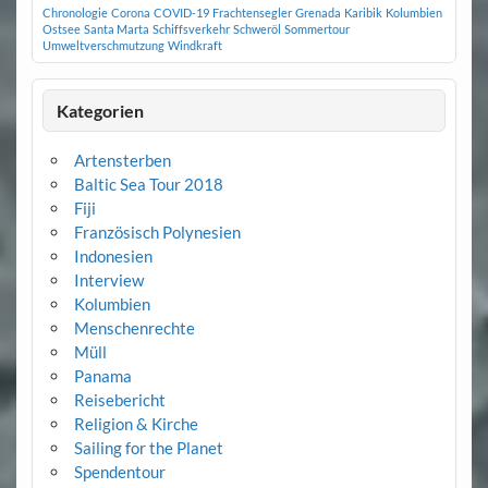
Chronologie
Corona
COVID-19
Frachtensegler
Grenada
Karibik
Kolumbien
Ostsee
Santa Marta
Schiffsverkehr
Schweröl
Sommertour
Umweltverschmutzung
Windkraft
Kategorien
Artensterben
Baltic Sea Tour 2018
Fiji
Französisch Polynesien
Indonesien
Interview
Kolumbien
Menschenrechte
Müll
Panama
Reisebericht
Religion & Kirche
Sailing for the Planet
Spendentour