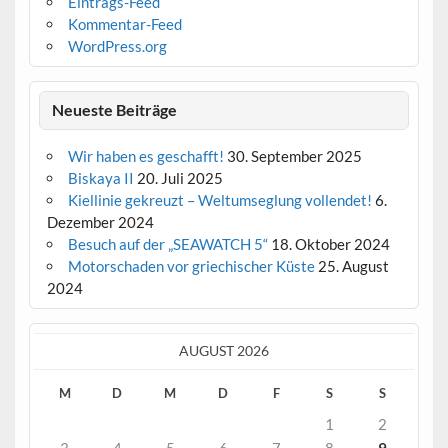
Eintrags-Feed
Kommentar-Feed
WordPress.org
Neueste Beiträge
Wir haben es geschafft!
30. September 2025
Biskaya II
20. Juli 2025
Kiellinie gekreuzt – Weltumseglung vollendet!
6.
Dezember 2024
Besuch auf der „SEAWATCH 5“
18. Oktober 2024
Motorschaden vor griechischer Küste
25. August
2024
AUGUST 2026
M
D
M
D
F
S
S
1
2
3
4
5
6
7
8
9