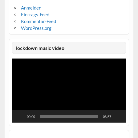
Anmelden
Eintrags-Feed
Kommentar-Feed
WordPress.org
lockdown music video
Video-
Player
00:00
06:57