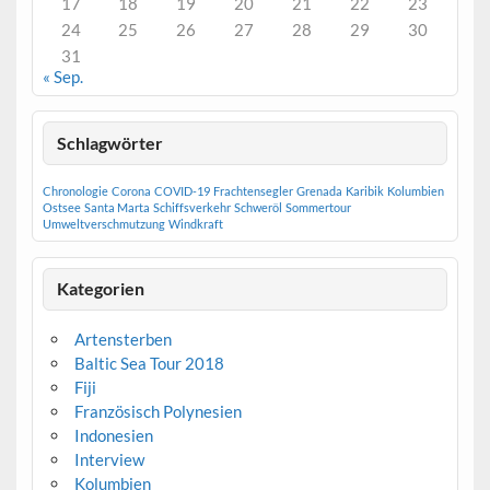
17
18
19
20
21
22
23
24
25
26
27
28
29
30
31
« Sep.
Schlagwörter
Chronologie
Corona
COVID-19
Frachtensegler
Grenada
Karibik
Kolumbien
Ostsee
Santa Marta
Schiffsverkehr
Schweröl
Sommertour
Umweltverschmutzung
Windkraft
Kategorien
Artensterben
Baltic Sea Tour 2018
Fiji
Französisch Polynesien
Indonesien
Interview
Kolumbien