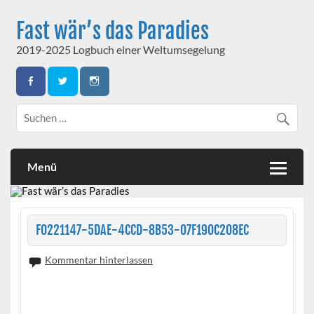
Skip
to
Fast wär’s das Paradies
content
2019-2025 Logbuch einer Weltumsegelung
Menü
F0221147-5DAE-4CCD-8B53-07F190C208EC
Kommentar hinterlassen