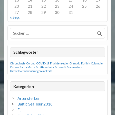
20
21
22
23
24
25
26
27
28
29
30
31
« Sep.
Schlagwörter
Chronologie
Corona
COVID-19
Frachtensegler
Grenada
Karibik
Kolumbien
Ostsee
Santa Marta
Schiffsverkehr
Schweröl
Sommertour
Umweltverschmutzung
Windkraft
Kategorien
Artensterben
Baltic Sea Tour 2018
Fiji