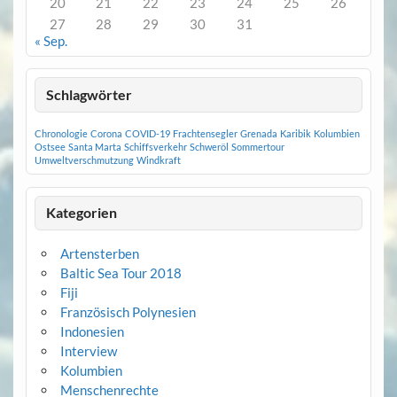
20
21
22
23
24
25
26
27
28
29
30
31
« Sep.
Schlagwörter
Chronologie
Corona
COVID-19
Frachtensegler
Grenada
Karibik
Kolumbien
Ostsee
Santa Marta
Schiffsverkehr
Schweröl
Sommertour
Umweltverschmutzung
Windkraft
Kategorien
Artensterben
Baltic Sea Tour 2018
Fiji
Französisch Polynesien
Indonesien
Interview
Kolumbien
Menschenrechte