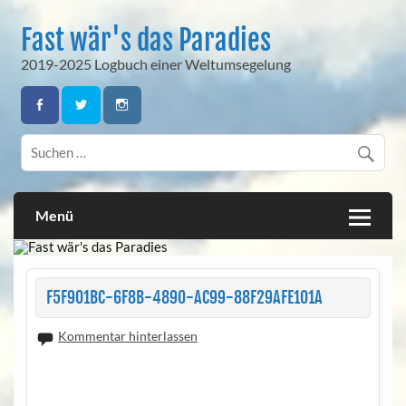
Skip
to
Fast wär's das Paradies
content
2019-2025 Logbuch einer Weltumsegelung
Menü
F5F901BC-6F8B-4890-AC99-88F29AFE101A
Kommentar hinterlassen