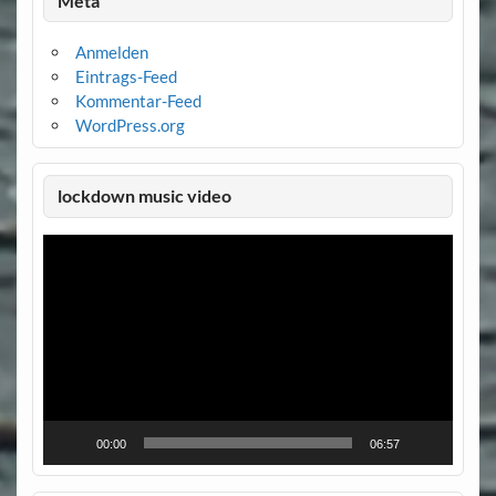
Meta
Anmelden
Eintrags-Feed
Kommentar-Feed
WordPress.org
lockdown music video
Video-
Player
00:00
06:57