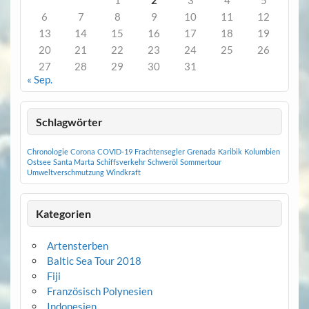
1
2
3
4
5
6
7
8
9
10
11
12
13
14
15
16
17
18
19
20
21
22
23
24
25
26
27
28
29
30
31
« Sep.
Schlagwörter
Chronologie
Corona
COVID-19
Frachtensegler
Grenada
Karibik
Kolumbien
Ostsee
Santa Marta
Schiffsverkehr
Schweröl
Sommertour
Umweltverschmutzung
Windkraft
Kategorien
Artensterben
Baltic Sea Tour 2018
Fiji
Französisch Polynesien
Indonesien