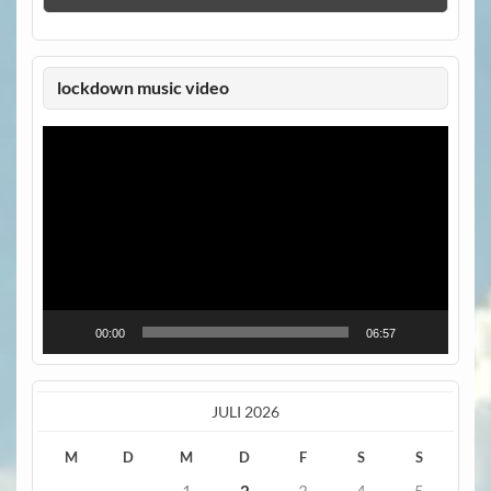
lockdown music video
Video-
Player
00:00
06:57
JULI 2026
M
D
M
D
F
S
S