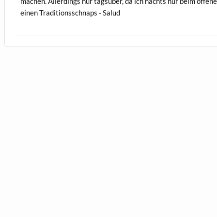
machen. Allerdings nur tagsüber, da ich nachts nur beim offe
einen Traditionsschnaps - Salud