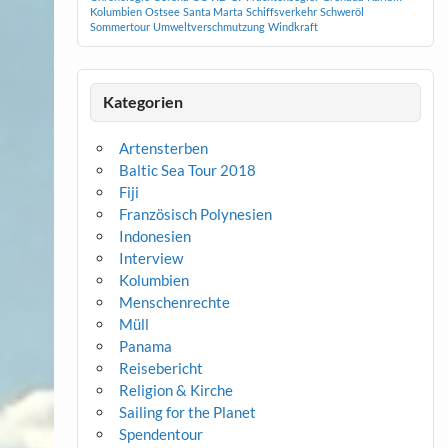
Kolumbien
Ostsee
Santa Marta
Schiffsverkehr
Schweröl
Sommertour
Umweltverschmutzung
Windkraft
Kategorien
Artensterben
Baltic Sea Tour 2018
Fiji
Französisch Polynesien
Indonesien
Interview
Kolumbien
Menschenrechte
Müll
Panama
Reisebericht
Religion & Kirche
Sailing for the Planet
Spendentour