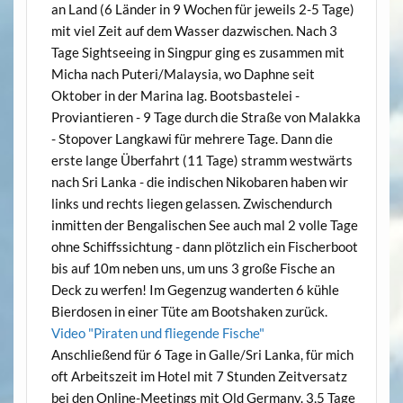
an Land (6 Länder in 9 Wochen für jeweils 2-5 Tage)
mit viel Zeit auf dem Wasser dazwischen. Nach 3
Tage Sightseeing in Singpur ging es zusammen mit
Micha nach Puteri/Malaysia, wo Daphne seit
Oktober in der Marina lag. Bootsbastelei -
Proviantieren - 9 Tage durch die Straße von Malakka
- Stopover Langkawi für mehrere Tage. Dann die
erste lange Überfahrt (11 Tage) stramm westwärts
nach Sri Lanka - die indischen Nikobaren haben wir
links und rechts liegen gelassen. Zwischendurch
inmitten der Bengalischen See auch mal 2 volle Tage
ohne Schiffssichtung - dann plötzlich ein Fischerboot
bis auf 10m neben uns, um uns 3 große Fische an
Deck zu werfen! Im Gegenzug wanderten 6 kühle
Bierdosen in einer Tüte am Bootshaken zurück.
Video "Piraten und fliegende Fische"
Anschließend für 6 Tage in Galle/Sri Lanka, für mich
oft Arbeitszeit im Hotel mit 7 Stunden Zeitversatz
bei den Online-Meetings mit Old Germany. 3,5 Tage