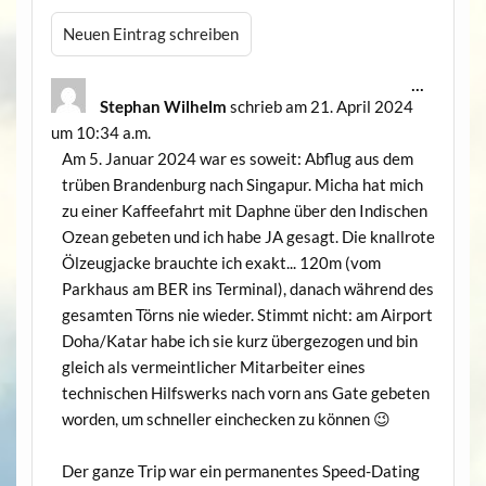
Diese
...
Metabox
Stephan Wilhelm
schrieb am
21. April 2024
ein-/aus
um
10:34 a.m.
Am 5. Januar 2024 war es soweit: Abflug aus dem
trüben Brandenburg nach Singapur. Micha hat mich
zu einer Kaffeefahrt mit Daphne über den Indischen
Ozean gebeten und ich habe JA gesagt. Die knallrote
Ölzeugjacke brauchte ich exakt... 120m (vom
Parkhaus am BER ins Terminal), danach während des
gesamten Törns nie wieder. Stimmt nicht: am Airport
Doha/Katar habe ich sie kurz übergezogen und bin
gleich als vermeintlicher Mitarbeiter eines
technischen Hilfswerks nach vorn ans Gate gebeten
worden, um schneller einchecken zu können 😉
Der ganze Trip war ein permanentes Speed-Dating