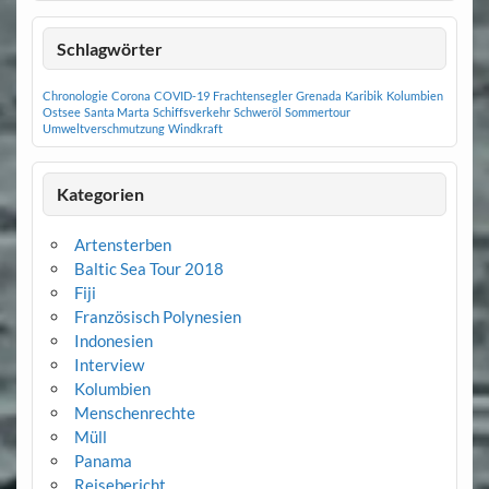
Schlagwörter
Chronologie
Corona
COVID-19
Frachtensegler
Grenada
Karibik
Kolumbien
Ostsee
Santa Marta
Schiffsverkehr
Schweröl
Sommertour
Umweltverschmutzung
Windkraft
Kategorien
Artensterben
Baltic Sea Tour 2018
Fiji
Französisch Polynesien
Indonesien
Interview
Kolumbien
Menschenrechte
Müll
Panama
Reisebericht