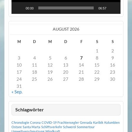
00:00
06:57
AUGUST 2026
M
D
M
D
F
S
S
1
2
3
4
5
6
7
8
9
10
11
12
13
14
15
16
17
18
19
20
21
22
23
24
25
26
27
28
29
30
31
« Sep.
Schlagwörter
Chronologie
Corona
COVID-19
Frachtensegler
Grenada
Karibik
Kolumbien
Ostsee
Santa Marta
Schiffsverkehr
Schweröl
Sommertour
Umweltverschmutzung
Windkraft