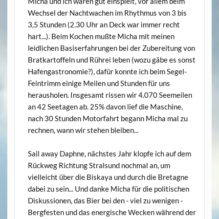
Micha und ich waren gut einspielt, vor allem beim
Wechsel der Nachtwachen im Rhythmus von 3 bis
3,5 Stunden (2.30 Uhr an Deck war immer recht
hart...). Beim Kochen mußte Micha mit meinen
leidlichen Basiserfahrungen bei der Zubereitung von
Bratkartoffeln und Rührei leben (wozu gäbe es sonst
Hafengastronomie?), dafür konnte ich beim Segel-
Feintrimm einige Meilen und Stunden für uns
herausholen. Insgesamt rissen wir 4.070 Seemeilen
an 42 Seetagen ab. 25% davon lief die Maschine,
nach 30 Stunden Motorfahrt begann Micha mal zu
rechnen, wann wir stehen bleiben...
Sail away Daphne, nächstes Jahr klopfe ich auf dem
Rückweg Richtung Stralsund nochmal an, um
vielleicht über die Biskaya und durch die Bretagne
dabei zu sein... Und danke Micha für die politischen
Diskussionen, das Bier bei den - viel zu wenigen -
Bergfesten und das energische Wecken während der