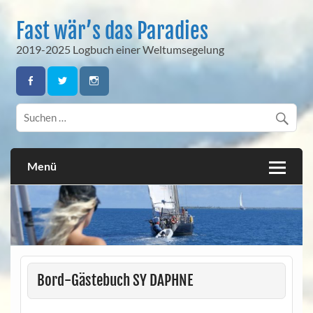
Skip
to
Fast wär’s das Paradies
content
2019-2025 Logbuch einer Weltumsegelung
Menü
Bord-Gästebuch SY DAPHNE