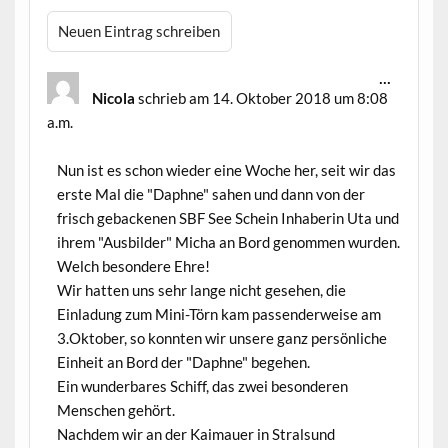
Diese
...
Metabox
Nicola
schrieb am
14. Oktober 2018
um
8:08
ein-/aus
a.m.
Nun ist es schon wieder eine Woche her, seit wir das
erste Mal die "Daphne" sahen und dann von der
frisch gebackenen SBF See Schein Inhaberin Uta und
ihrem "Ausbilder" Micha an Bord genommen wurden.
Welch besondere Ehre!
Wir hatten uns sehr lange nicht gesehen, die
Einladung zum Mini-Törn kam passenderweise am
3.Oktober, so konnten wir unsere ganz persönliche
Einheit an Bord der "Daphne" begehen.
Ein wunderbares Schiff, das zwei besonderen
Menschen gehört.
Nachdem wir an der Kaimauer in Stralsund