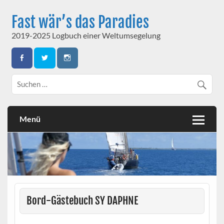
Skip
to
Fast wär’s das Paradies
content
2019-2025 Logbuch einer Weltumsegelung
Menü
Bord-Gästebuch SY DAPHNE