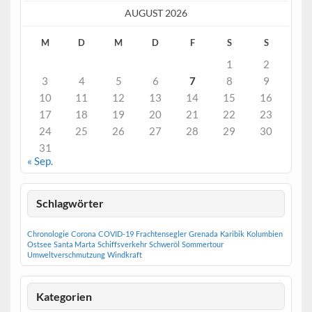
AUGUST 2026
M
D
M
D
F
S
S
1
2
3
4
5
6
7
8
9
10
11
12
13
14
15
16
17
18
19
20
21
22
23
24
25
26
27
28
29
30
31
« Sep.
Schlagwörter
Chronologie
Corona
COVID-19
Frachtensegler
Grenada
Karibik
Kolumbien
Ostsee
Santa Marta
Schiffsverkehr
Schweröl
Sommertour
Umweltverschmutzung
Windkraft
Kategorien