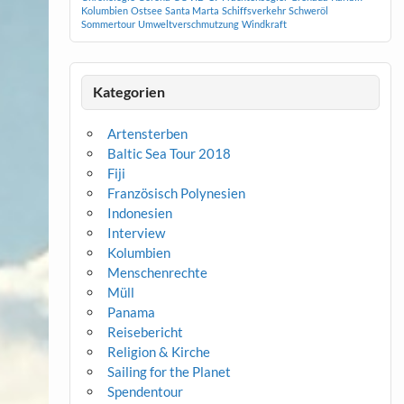
Kolumbien
Ostsee
Santa Marta
Schiffsverkehr
Schweröl
Sommertour
Umweltverschmutzung
Windkraft
Kategorien
Artensterben
Baltic Sea Tour 2018
Fiji
Französisch Polynesien
Indonesien
Interview
Kolumbien
Menschenrechte
Müll
Panama
Reisebericht
Religion & Kirche
Sailing for the Planet
Spendentour