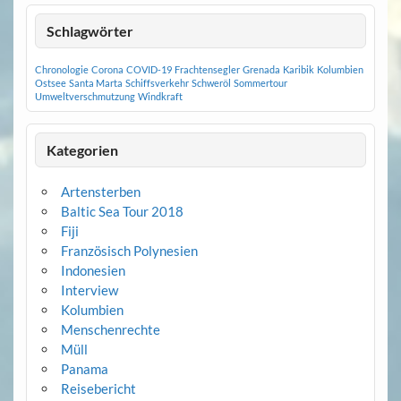
Schlagwörter
Chronologie
Corona
COVID-19
Frachtensegler
Grenada
Karibik
Kolumbien
Ostsee
Santa Marta
Schiffsverkehr
Schweröl
Sommertour
Umweltverschmutzung
Windkraft
Kategorien
Artensterben
Baltic Sea Tour 2018
Fiji
Französisch Polynesien
Indonesien
Interview
Kolumbien
Menschenrechte
Müll
Panama
Reisebericht