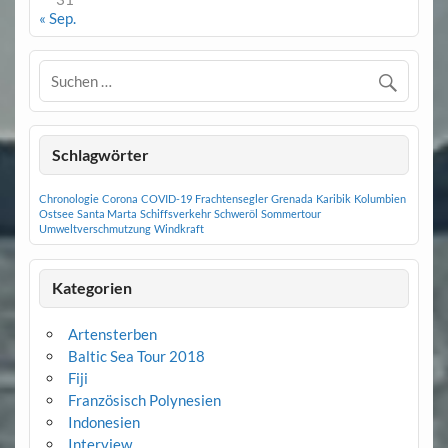
« Sep.
Schlagwörter
Chronologie
Corona
COVID-19
Frachtensegler
Grenada
Karibik
Kolumbien
Ostsee
Santa Marta
Schiffsverkehr
Schweröl
Sommertour
Umweltverschmutzung
Windkraft
Kategorien
Artensterben
Baltic Sea Tour 2018
Fiji
Französisch Polynesien
Indonesien
Interview