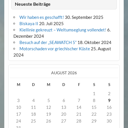
Neueste Beiträge
Wir haben es geschafft!
30. September 2025
Biskaya II
20. Juli 2025
Kiellinie gekreuzt – Weltumseglung vollendet!
6.
Dezember 2024
Besuch auf der „SEAWATCH 5“
18. Oktober 2024
Motorschaden vor griechischer Küste
25. August
2024
AUGUST 2026
M
D
M
D
F
S
S
1
2
3
4
5
6
7
8
9
10
11
12
13
14
15
16
17
18
19
20
21
22
23
24
25
26
27
28
29
30
31