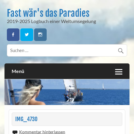
Skip
to
Fast wär's das Paradies
content
2019-2025 Logbuch einer Weltumsegelung
Menü
IMG_4730
Kommentar hinterlassen