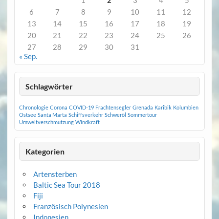
1
2
3
4
5
6
7
8
9
10
11
12
13
14
15
16
17
18
19
20
21
22
23
24
25
26
27
28
29
30
31
« Sep.
Schlagwörter
Chronologie
Corona
COVID-19
Frachtensegler
Grenada
Karibik
Kolumbien
Ostsee
Santa Marta
Schiffsverkehr
Schweröl
Sommertour
Umweltverschmutzung
Windkraft
Kategorien
Artensterben
Baltic Sea Tour 2018
Fiji
Französisch Polynesien
Indonesien