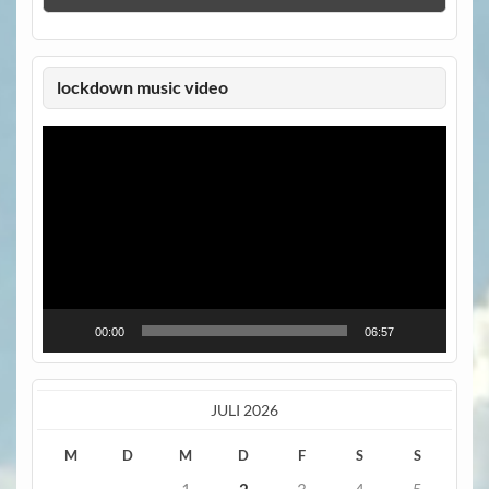
lockdown music video
Video-
Player
00:00
06:57
JULI 2026
M
D
M
D
F
S
S