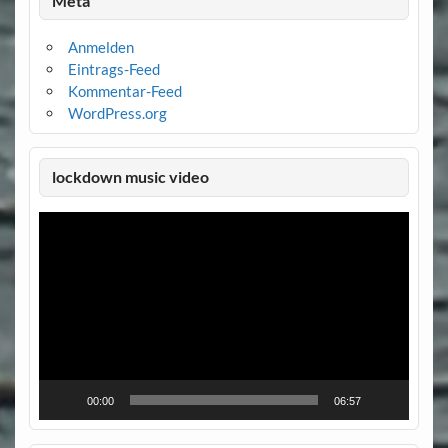
Meta
Anmelden
Eintrags-Feed
Kommentar-Feed
WordPress.org
lockdown music video
Video-
Player
00:00
06:57