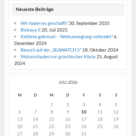
Neueste Beiträge
Wir haben es geschafft!
30. September 2025
Biskaya II
20. Juli 2025
Kiellinie gekreuzt – Weltumseglung vollendet!
6.
Dezember 2024
Besuch auf der „SEAWATCH 5“
18. Oktober 2024
Motorschaden vor griechischer Küste
25. August
2024
JULI 2026
M
D
M
D
F
S
S
1
2
3
4
5
6
7
8
9
10
11
12
13
14
15
16
17
18
19
20
21
22
23
24
25
26
27
28
29
30
31