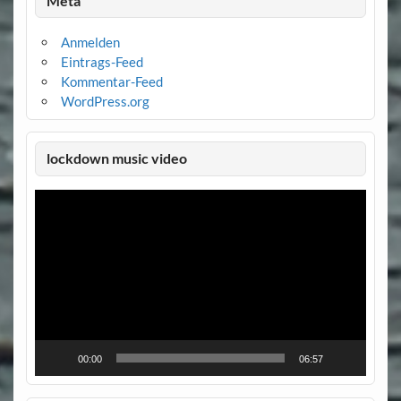
Meta
Anmelden
Eintrags-Feed
Kommentar-Feed
WordPress.org
lockdown music video
Video-
Player
00:00
06:57