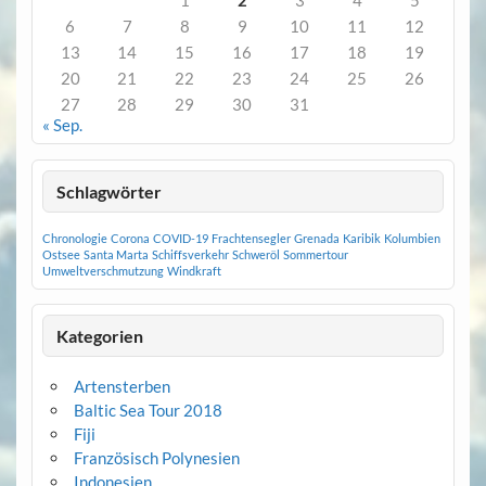
1
2
3
4
5
6
7
8
9
10
11
12
13
14
15
16
17
18
19
20
21
22
23
24
25
26
27
28
29
30
31
« Sep.
Schlagwörter
Chronologie
Corona
COVID-19
Frachtensegler
Grenada
Karibik
Kolumbien
Ostsee
Santa Marta
Schiffsverkehr
Schweröl
Sommertour
Umweltverschmutzung
Windkraft
Kategorien
Artensterben
Baltic Sea Tour 2018
Fiji
Französisch Polynesien
Indonesien