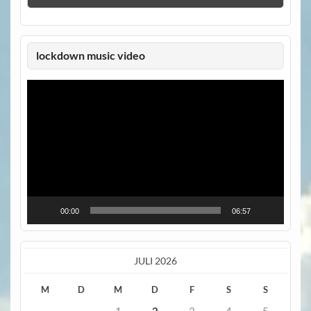
lockdown music video
Video-
Player
00:00
06:57
JULI 2026
M
D
M
D
F
S
S