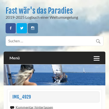
Skip
to
Fast wär's das Paradies
content
2019-2025 Logbuch einer Weltumsegelung
Menü
IMG_4929
Kommentar hinterlassen